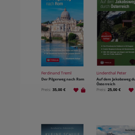
HILDEGARD VON BINGEN
SAGEN & MÄRCHEN
THEMENFOLDER
VIDEOMATERIAL
SCHULBUCH KATH. RELIGION
VORARLBERG
VERLAGSGRUPPE ENGAGEMENT
PREISE & AUSZEICHNUNGEN
JOBS
Ferdinand Treml
Lindenthal Peter
Der Pilgerweg nach Rom
Auf dem Jakobsweg d
Österreich
Preis:
35,00 €
Preis:
25,00 €