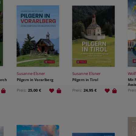
THEOLOGIE - FACHBUCH
SONDERANGEBOTE
MANUSKRIPTEINREICHUNGEN
VERANSTALTUNGSANGEBOT
SONDERANGEBOTE
AUTOR:INNEN UND ILLUSTRATOR:INNEN
PARTNER
Susanne Elsner
Susanne Elsner
Wol
urch
Pilgern in Vorarlberg
Pilgern in Tirol
Mit 
Assi
Preis:
25,00 €
Preis:
24,95 €
Prei