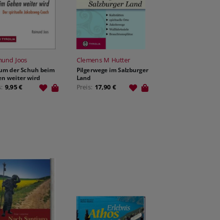
mund Joos
Clemens M Hutter
um der Schuh beim
Pilgerwege im Salzburger
n weiter wird
Land
s:
9,95 €
Preis:
17,90 €