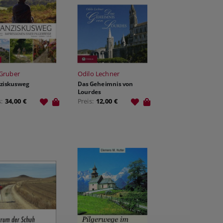
Gruber
Odilo Lechner
ziskusweg
Das Geheimnis von
Lourdes
s:
34,00 €
Preis:
12,00 €