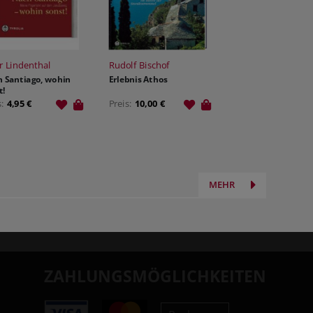
r Lindenthal
Rudolf Bischof
 Santiago, wohin
Erlebnis Athos
t!
s:
4,95 €
Preis:
10,00 €
MEHR
ZAHLUNGSMÖGLICHKEITEN