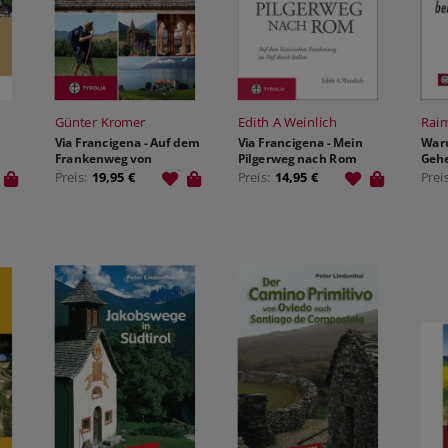
Günter Kromer
Edith A Weinlich
Rai
Via Francigena - Auf dem
Via Francigena - Mein
War
Frankenweg von
Pilgerweg nach Rom
Gehe
Canterbury bis nach Rom
Preis:
19,95 €
Preis:
14,95 €
Prei