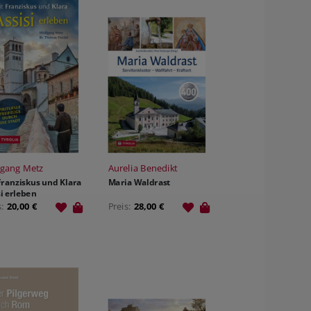
fgang Metz
Aurelia Benedikt
Franziskus und Klara
Maria Waldrast
si erleben
s:
20,00 €
Preis:
28,00 €