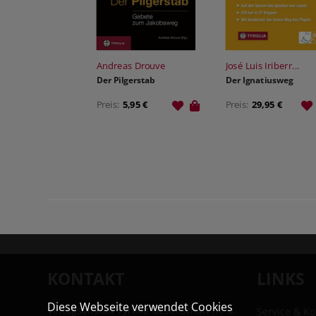
Andreas Drouve
José Luis Iriberr...
Der Pilgerstab
Der Ignatiusweg
Preis:
5,95 €
Preis:
29,95 €
KONTAKT
LINKS
Diese Webseite verwendet Cookies
Verlagsanstalt Tyrolia Gesellschaft m. b.
Service & Ko