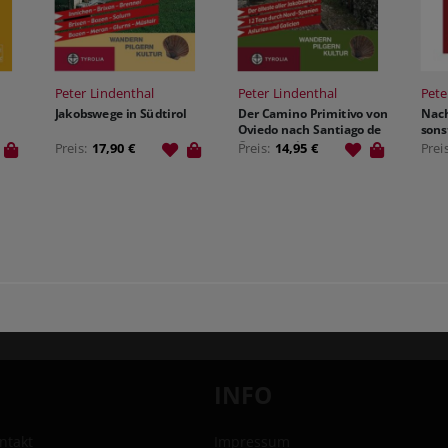
Peter Lindenthal
Peter Lindenthal
Pete
Jakobswege in Südtirol
Der Camino Primitivo von
Nach
Oviedo nach Santiago de
sons
Compostela
Preis:
17,90 €
Preis:
14,95 €
Prei
INFO
ntakt
Impressum