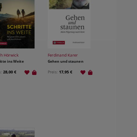
ch Hörwick
Ferdinand Karer
itte ins Weite
Gehen und staunen
s:
28,00 €
Preis:
17,95 €