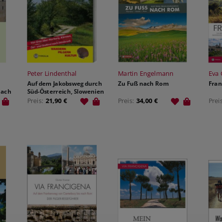
Peter Lindenthal
Martin Engelmann
Eva 
Auf dem Jakobsweg durch
Zu Fuß nach Rom
Fran
nach
Süd-Österreich, Slowenien
und Südtirol
Preis:
21,90 €
Preis:
34,00 €
Prei