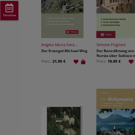
Termine
Angela Maria Sera...
Simone Frignani
Der Erzengel-Michael-Weg
Der Benediktweg von
Nursia über Subiaco 
Montecassino
Preis:
21,95 €
Preis:
19,95 €