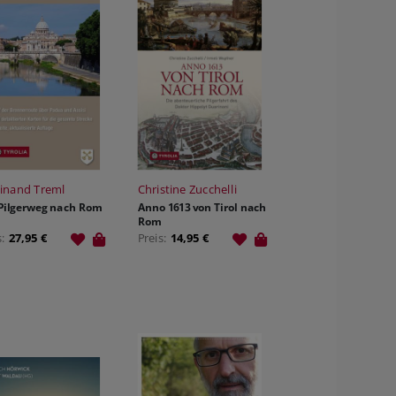
inand Treml
Christine Zucchelli
Pilgerweg nach Rom
Anno 1613 von Tirol nach
Rom
s:
27,95 €
Preis:
14,95 €