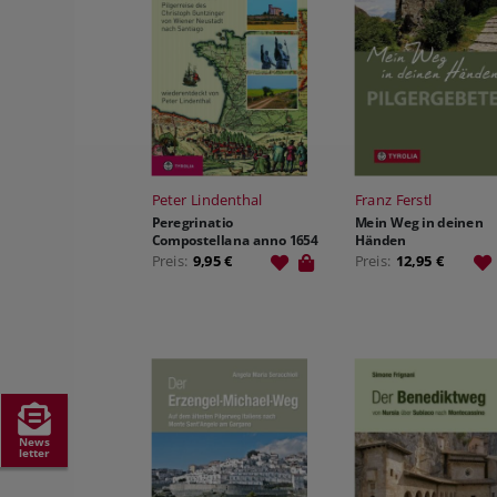
Peter Lindenthal
Franz Ferstl
Peregrinatio
Mein Weg in deinen
Compostellana anno 1654
Händen
Preis:
9,95 €
Preis:
12,95 €
News
letter