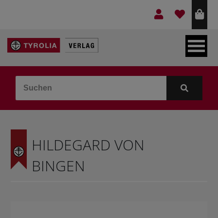
LEBEN & GLAUBE
BERGE & KULTUR
KOCHEN & GESUNDHEIT
HILDEGARD VON
KINDER- & JUGENDBUCH
BINGEN
VERLAG
IDEEN & BEGLEITMATERIAL