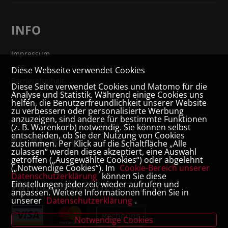
INFO
Impressum
AGB
Diese Webseite verwendet Cookies
Barrierefreiheit
Diese Seite verwendet Cookies und Matomo für die
Analyse und Statistik. Während einige Cookies uns
Widerrufsrecht
helfen, die Benutzerfreundlichkeit unserer Website
VERTRAG WIDERRUFEN
zu verbessern oder personalisierte Werbung
anzuzeigen, sind andere für bestimmte Funktionen
Datenschutz- und Cookieerklärung
(z. B. Warenkorb) notwendig. Sie können selbst
entscheiden, ob Sie der Nutzung von Cookies
zustimmen. Per Klick auf die Schaltfläche „Alle
zulassen“ werden diese akzeptiert, eine Auswahl
getroffen („Ausgewählte Cookies“) oder abgelehnt
(„Notwendige Cookies“). Im
Cookie-Bereich unserer
Datenschutzerklärung
können Sie diese
Einstellungen jederzeit wieder aufrufen und
ZAHLUNGSMÖGLICHKEITEN
anpassen. Weitere Informationen finden Sie in
unserer
Datenschutzerklärung
.
Rechnung
Notwendige Cookies