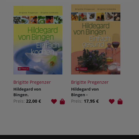
Brigitte Pregenzer
Brigitte Pregenzer
Hildegard von
Hildegard von
Bingen.
Bingen -
Einfach
Einfach gesund
Preis:
22,00 €
Preis:
17,95 €
kochen