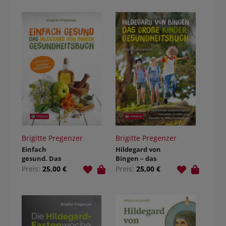
Brigitte Pregenzer
Brigitte Pregenzer
Einfach
Hildegard von
gesund. Das
Bingen – das
Hildegard von
große Kinder-
Preis:
25,00 €
Preis:
25,00 €
Bingen
Gesundheitsbu
Gesundheitsbu
ch
ch