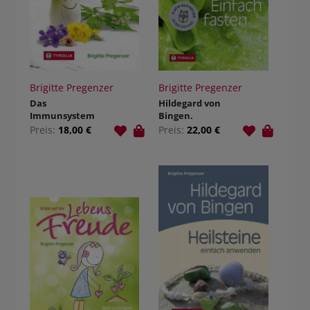
Brigitte Pregenzer
Brigitte Pregenzer
Das
Hildegard von
Immunsystem
Bingen.
stärken mit
Einfach fasten
Preis:
18,00 €
Preis:
22,00 €
Hildegard von
Bingen