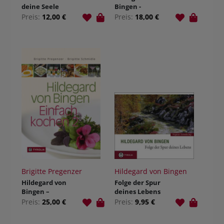
deine Seele
Bingen -
Einfach Leben
Preis:
12,00 €
Preis:
18,00 €
Brigitte Pregenzer
Hildegard von Bingen
Hildegard von
Folge der Spur
Bingen –
deines Lebens
Einfach
Preis:
25,00 €
Preis:
9,95 €
kochen 2