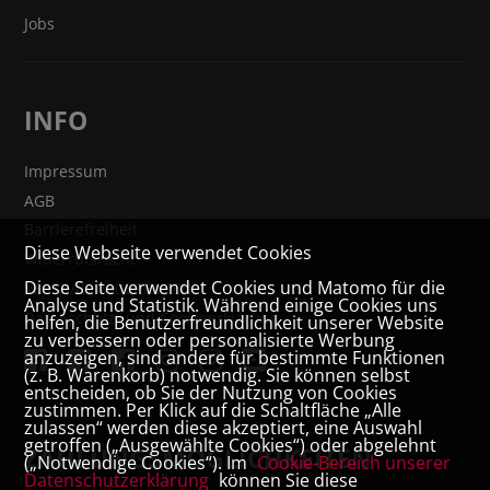
Jobs
INFO
Impressum
AGB
Barrierefreiheit
Diese Webseite verwendet Cookies
Widerrufsrecht
Diese Seite verwendet Cookies und Matomo für die
VERTRAG WIDERRUFEN
Analyse und Statistik. Während einige Cookies uns
Datenschutz- und Cookieerklärung
helfen, die Benutzerfreundlichkeit unserer Website
zu verbessern oder personalisierte Werbung
anzuzeigen, sind andere für bestimmte Funktionen
(z. B. Warenkorb) notwendig. Sie können selbst
entscheiden, ob Sie der Nutzung von Cookies
zustimmen. Per Klick auf die Schaltfläche „Alle
zulassen“ werden diese akzeptiert, eine Auswahl
getroffen („Ausgewählte Cookies“) oder abgelehnt
ZAHLUNGSMÖGLICHKEITEN
(„Notwendige Cookies“). Im
Cookie-Bereich unserer
Datenschutzerklärung
können Sie diese