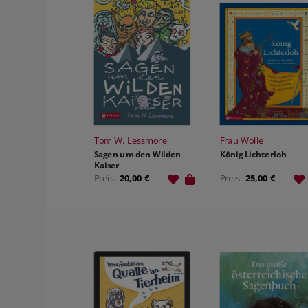
HILDEGARD VON BINGEN
SAGEN & MÄRCHEN
THEMENFOLDER
VIDEOMATERIAL
SCHULBUCH KATH. RELIGION
VORARLBERG
VERLAGSGRUPPE ENGAGEMENT
PREISE & AUSZEICHNUNGEN
JOBS
Tom W. Lessmore
Frau Wolle
Sagen um den Wilden
König Lichterloh
Kaiser
Preis:
20,00 €
Preis:
25,00 €