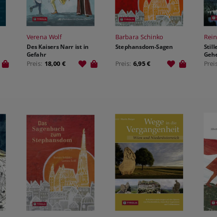
Verena Wolf
Barbara Schinko
Rein
Des Kaisers Narr ist in
Stephansdom-Sagen
Stil
Gefahr
Gehe
Zaub
Preis:
18,00 €
Preis:
6,95 €
Prei