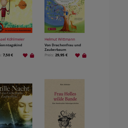
ael Köhlmeier
Helmut Wittmann
Sonntagskind
Von Drachenfrau und
Zauberbaum
s:
7,50 €
Preis:
29,95 €