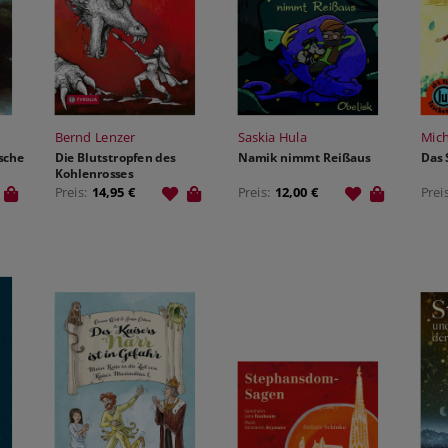
Bernd Lenzer
Saskia Hula
Mich
sche
Die Blutstropfen des
Namik nimmt Reißaus
Das 
Kohlenrosses
Preis:
14,95 €
Preis:
12,00 €
Prei