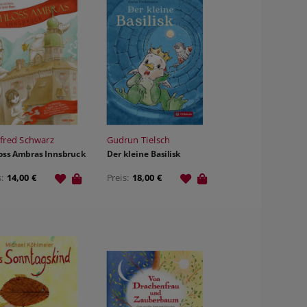
fred Schwarz
Gudrun Tielsch
oss Ambras Innsbruck
Der kleine Basilisk
s:
14,00 €
Preis:
18,00 €