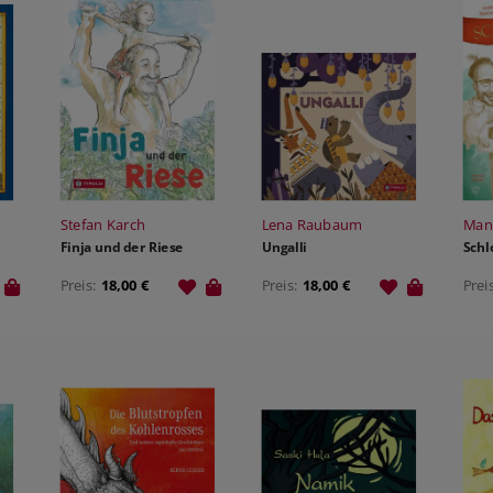
THEOLOGIE - FACHBUCH
SONDERANGEBOTE
MANUSKRIPTEINREICHUNGEN
VERANSTALTUNGSANGEBOT
SONDERANGEBOTE
AUTOR:INNEN UND ILLUSTRATOR:INNEN
PARTNER
Stefan Karch
Lena Raubaum
Man
Finja und der Riese
Ungalli
Schl
Preis:
18,00 €
Preis:
18,00 €
Prei