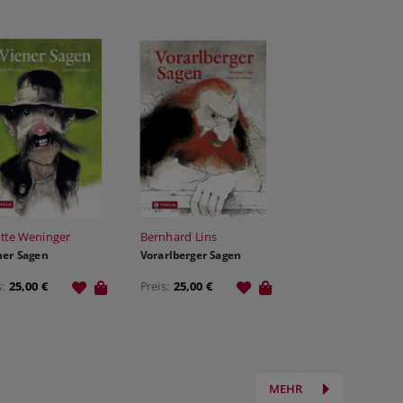
itte Weninger
Bernhard Lins
er Sagen
Vorarlberger Sagen
s:
25,00 €
Preis:
25,00 €
MEHR