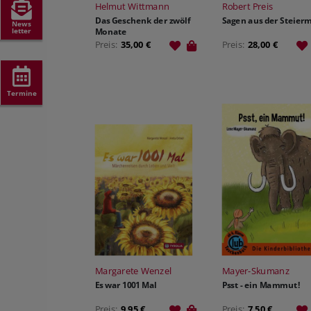
Helmut Wittmann
Robert Preis
Das Geschenk der zwölf
Sagen aus der Steier
News
letter
Monate
Preis:
35,00 €
Preis:
28,00 €
Termine
Margarete Wenzel
Mayer-Skumanz
Es war 1001 Mal
Psst - ein Mammut!
Preis:
9,95 €
Preis:
7,50 €