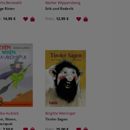
rto Benevelli
Walter Wippersberg
ige Ritter
Erik und Roderik
s:
14,95 €
Preis:
12,95 €
ika Auböck
Brigitte Weninger
n, Nixen,
Tiroler Sagen
berspuk
s:
7,50 €
Preis:
25,00 €