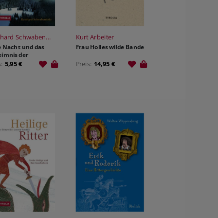
hard Schwaben...
Kurt Arbeiter
le Nacht und das
Frau Holles wilde Bande
imnis der
erflöte
s:
5,95 €
Preis:
14,95 €