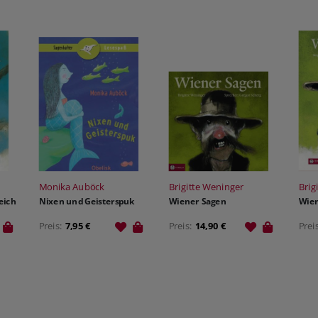
Monika Auböck
Brigitte Weninger
Brig
eich
Nixen und Geisterspuk
Wiener Sagen
Wien
Preis:
7,95 €
Preis:
14,90 €
Prei