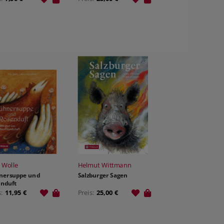
 Wolle
Helmut Wittmann
nersuppe und
Salzburger Sagen
nduft
s:
11,95 €
Preis:
25,00 €