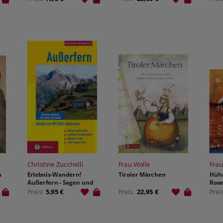
Christine Zucchelli
Frau Wolle
Frau
h
Erlebnis-Wandern!
Tiroler Märchen
Hüh
Außerfern - Sagen und
Rose
Mythen entdecken
Preis:
5,95 €
Preis:
22,95 €
Prei