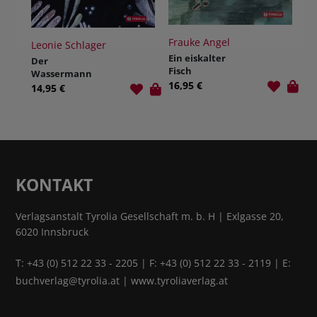
Frauke Angel
Ma
Leonie Schlager
Ein eiskalter
Kö
Der
Fisch
Ne
Wassermann
16,95 €
16
hat Zeit
14,95 €
KONTAKT
Verlagsanstalt Tyrolia Gesellschaft m. b. H | Exlgasse 20,
6020 Innsbruck
T:
+43 (0) 512 22 33 - 2205
| F: +43 (0) 512 22 33 - 2119 | E:
buchverlag@tyrolia.at
|
www.tyroliaverlag.at