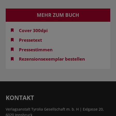
MEHR ZUM BUCH
Cover 300dpi
Pressetext
Pressestimmen
Rezensionsexemplar bestellen
KONTAKT
Verlagsanstalt Tyrolia Gesellschaft m. b. H | Exlgasse 20,
6020 Innsbruck