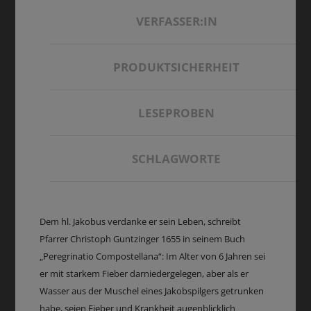
VERFASSER:IN
PRODUKTSICHERHEIT
LESEPROBEN
SCHLAGWORTE
Dem hl. Jakobus verdanke er sein Leben, schreibt
Pfarrer Christoph Guntzinger 1655 in seinem Buch
„Peregrinatio Compostellana“: Im Alter von 6 Jahren sei
er mit starkem Fieber darniedergelegen, aber als er
Wasser aus der Muschel eines Jakobspilgers getrunken
habe, seien Fieber und Krankheit augenblicklich