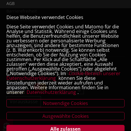
AGB
Barrierefreiheit
Diese Webseite verwendet Cookies
Widerrufsrecht
Diese Seite verwendet Cookies und Matomo für die
VERTRAG WIDERRUFEN
Analyse und Statistik. Während einige Cookies uns
Datenschutz- und Cookieerklärung
helfen, die Benutzerfreundlichkeit unserer Website
zu verbessern oder personalisierte Werbung
anzuzeigen, sind andere für bestimmte Funktionen
(z. B. Warenkorb) notwendig. Sie können selbst
entscheiden, ob Sie der Nutzung von Cookies
zustimmen. Per Klick auf die Schaltfläche „Alle
zulassen“ werden diese akzeptiert, eine Auswahl
getroffen („Ausgewählte Cookies“) oder abgelehnt
ZAHLUNGSMÖGLICHKEITEN
(„Notwendige Cookies“). Im
Cookie-Bereich unserer
Datenschutzerklärung
können Sie diese
Einstellungen jederzeit wieder aufrufen und
anpassen. Weitere Informationen finden Sie in
Rechnung
unserer
Datenschutzerklärung
.
Vorauskasse
Notwendige Cookies
Ausgewählte Cookies
Alle zulassen
News