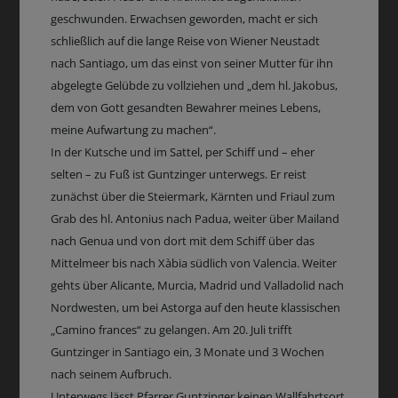
geschwunden. Erwachsen geworden, macht er sich
schließlich auf die lange Reise von Wiener Neustadt
nach Santiago, um das einst von seiner Mutter für ihn
abgelegte Gelübde zu vollziehen und „dem hl. Jakobus,
dem von Gott gesandten Bewahrer meines Lebens,
meine Aufwartung zu machen“.
In der Kutsche und im Sattel, per Schiff und – eher
selten – zu Fuß ist Guntzinger unterwegs. Er reist
zunächst über die Steiermark, Kärnten und Friaul zum
Grab des hl. Antonius nach Padua, weiter über Mailand
nach Genua und von dort mit dem Schiff über das
Mittelmeer bis nach Xàbia südlich von Valencia. Weiter
gehts über Alicante, Murcia, Madrid und Valladolid nach
Nordwesten, um bei Astorga auf den heute klassischen
„Camino frances“ zu gelangen. Am 20. Juli trifft
Guntzinger in Santiago ein, 3 Monate und 3 Wochen
nach seinem Aufbruch.
Unterwegs lässt Pfarrer Guntzinger keinen Wallfahrtsort