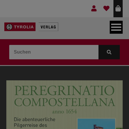
LEBEN & GLAUBE
BERGE & KULTUR
KOCHEN & GESUNDHEIT
KINDER- & JUGENDBUCH
VERLAG
IDEEN & BEGLEITMATERIAL