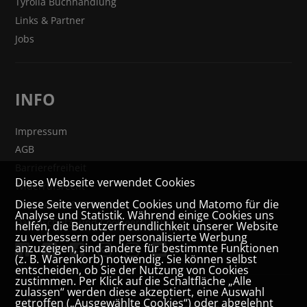
Tyrolia Buchhandlung
Links & Partner
Jobs
INFO
Impressum
AGB
Barrierefreiheit
Diese Webseite verwendet Cookies
Widerrufsrecht
Diese Seite verwendet Cookies und Matomo für die
VERTRAG WIDERRUFEN
Analyse und Statistik. Während einige Cookies uns
Datenschutz- und Cookieerklärung
helfen, die Benutzerfreundlichkeit unserer Website
zu verbessern oder personalisierte Werbung
anzuzeigen, sind andere für bestimmte Funktionen
(z. B. Warenkorb) notwendig. Sie können selbst
entscheiden, ob Sie der Nutzung von Cookies
zustimmen. Per Klick auf die Schaltfläche „Alle
zulassen“ werden diese akzeptiert, eine Auswahl
getroffen („Ausgewählte Cookies“) oder abgelehnt