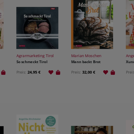
Agrarmarketing Tirol
Marian Moschen
Ange
So schmeckt Tirol
Mann backt Brot
Xund
Preis:
24,95 €
Preis:
32,00 €
Prei