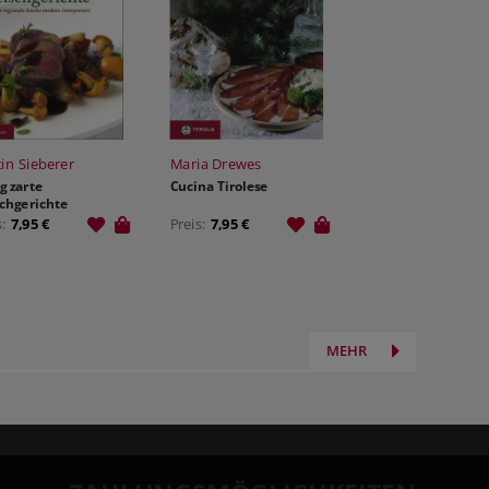
in Sieberer
Maria Drewes
ig zarte
Cucina Tirolese
schgerichte
s:
7,95 €
Preis:
7,95 €
MEHR