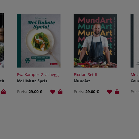
Eva Kamper-Grachegg
Florian Seidl
Mela
eit
Mei liabste Speis
MundArt
Gau
Preis:
29,00 €
Preis:
29,00 €
Prei