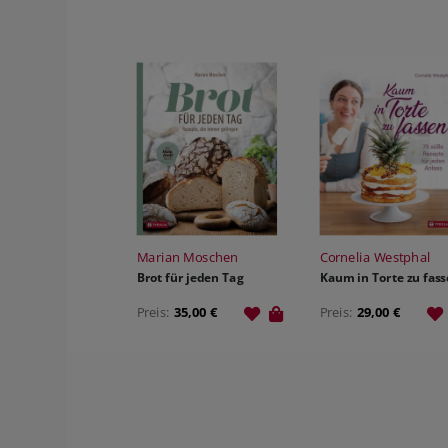
HILDEGARD VON BINGEN
SAGEN & MÄRCHEN
THEMENFOLDER
VIDEOMATERIAL
SCHULBUCH KATH. RELIGION
VORARLBERG
VERLAGSGRUPPE ENGAGEMENT
PREISE & AUSZEICHNUNGEN
JOBS
Marian Moschen
Cornelia Westphal
Brot für jeden Tag
Kaum in Torte zu fas
Preis:
35,00 €
Preis:
29,00 €