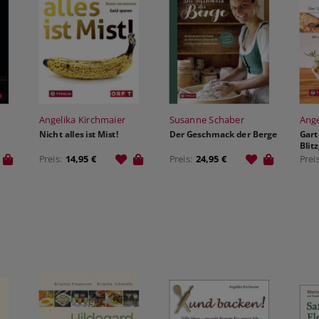
Angelika Kirchmaier
Susanne Schaber
Ange
Nicht alles ist Mist!
Der Geschmack der Berge
Gart
Blit
knac
Preis:
14,95 €
Preis:
24,95 €
Prei