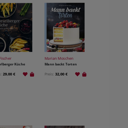
Fischer
Marian Moschen
rlberger Küche
Mann backt Torten
s:
29,00 €
Preis:
32,00 €