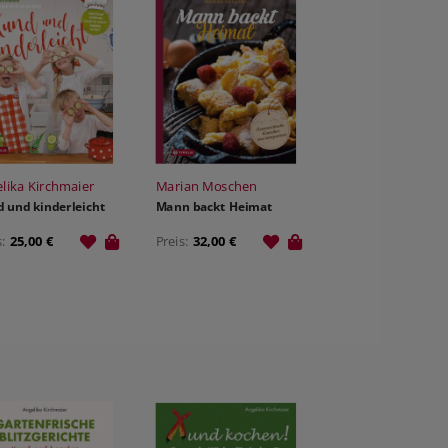
lika Kirchmaier
Marian Moschen
 und kinderleicht
Mann backt Heimat
s:
25,00 €
Preis:
32,00 €