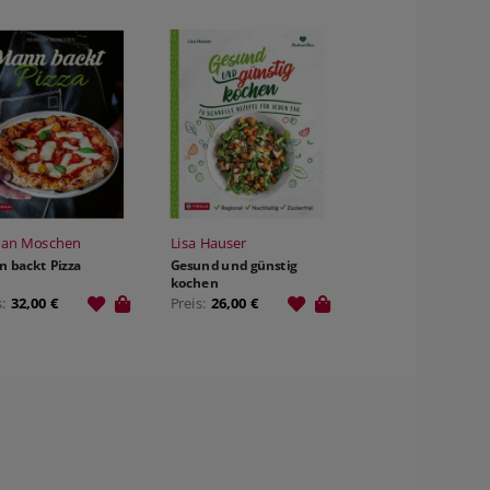
ian Moschen
Lisa Hauser
 backt Pizza
Gesund und günstig
kochen
s:
32,00 €
Preis:
26,00 €