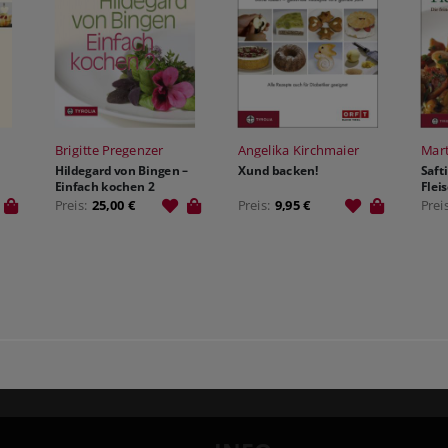
Brigitte Pregenzer
Angelika Kirchmaier
Mart
Hildegard von Bingen –
Xund backen!
Saft
Einfach kochen 2
Flei
Preis:
25,00 €
Preis:
9,95 €
Prei