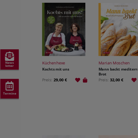
Küchenhexe
Marian Moschen
News
letter
Kochts mit uns
Mann backt mediterr
Brot
Preis:
29,00 €
Preis:
32,00 €
Termine