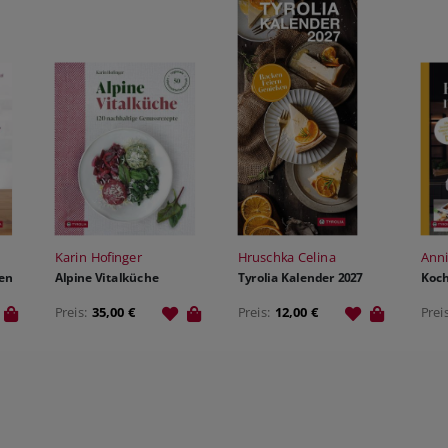
THEOLOGIE - FACHBUCH
SONDERANGEBOTE
MANUSKRIPTEINREICHUNGEN
VERANSTALTUNGSANGEBOT
SONDERANGEBOTE
AUTOR:INNEN UND ILLUSTRATOR:INNEN
PARTNER
Karin Hofinger
Hruschka Celina
Anni
sen
Alpine Vitalküche
Tyrolia Kalender 2027
Koch
Preis:
35,00 €
Preis:
12,00 €
Prei