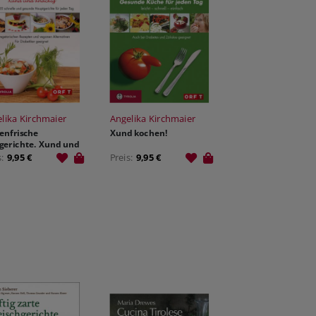
lika Kirchmaier
Angelika Kirchmaier
enfrische
Xund kochen!
zgerichte. Xund und
kig
s:
9,95 €
Preis:
9,95 €