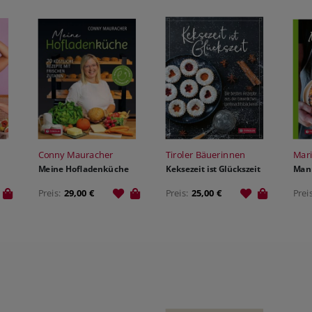
Conny Mauracher
Tiroler Bäuerinnen
Mar
Meine Hofladenküche
Keksezeit ist Glückszeit
Mann
Preis:
29,00 €
Preis:
25,00 €
Prei