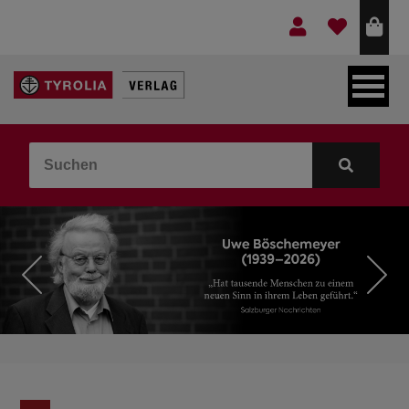
LEBEN & GLAUBE
BERGE & KULTUR
KOCHEN & GESUNDHEIT
KINDER- & JUGENDBUCH
VERLAG
IDEEN & BEGLEITMATERIAL