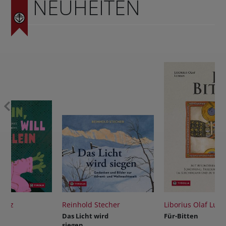
NEUHEITEN
Reinhold Stecher
Liborius Olaf Lumma
Dav
Das Licht wird
Für-Bitten
Wo
siegen
let