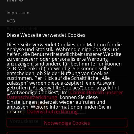
Impressum
AGB
Barrierefreiheit
Diese Webseite verwendet Cookies
Widerrufsrecht
Diese Seite verwendet Cookies und Matomo für die
VERTRAG WIDERRUFEN
Analyse und Statistik. Während einige Cookies uns
Datenschutz- und Cookieerklärung
helfen, die Benutzerfreundlichkeit unserer Website
zu verbessern oder personalisierte Werbung
anzuzeigen, sind andere für bestimmte Funktionen
(z. B. Warenkorb) notwendig. Sie können selbst
entscheiden, ob Sie der Nutzung von Cookies
zustimmen. Per Klick auf die Schaltfläche „Alle
zulassen“ werden diese akzeptiert, eine Auswahl
getroffen („Ausgewählte Cookies“) oder abgelehnt
ZAHLUNGSMÖGLICHKEITEN
(„Notwendige Cookies“). Im
Cookie-Bereich unserer
Datenschutzerklärung
können Sie diese
Einstellungen jederzeit wieder aufrufen und
anpassen. Weitere Informationen finden Sie in
Rechnung
unserer
Datenschutzerklärung
.
Vorauskasse
Notwendige Cookies