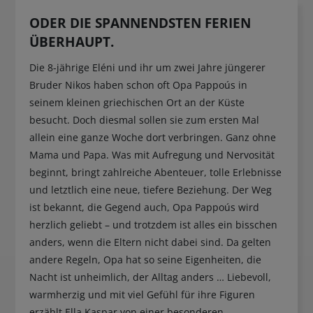
ODER DIE SPANNENDSTEN FERIEN
ÜBERHAUPT.
Die 8-jährige Eléni und ihr um zwei Jahre jüngerer
Bruder Nikos haben schon oft Opa Pappoús in
seinem kleinen griechischen Ort an der Küste
besucht. Doch diesmal sollen sie zum ersten Mal
allein eine ganze Woche dort verbringen. Ganz ohne
Mama und Papa. Was mit Aufregung und Nervosität
beginnt, bringt zahlreiche Abenteuer, tolle Erlebnisse
und letztlich eine neue, tiefere Beziehung. Der Weg
ist bekannt, die Gegend auch, Opa Pappoús wird
herzlich geliebt – und trotzdem ist alles ein bisschen
anders, wenn die Eltern nicht dabei sind. Da gelten
andere Regeln, Opa hat so seine Eigenheiten, die
Nacht ist unheimlich, der Alltag anders … Liebevoll,
warmherzig und mit viel Gefühl für ihre Figuren
erzählt Ella Kaspar von einer besonderen