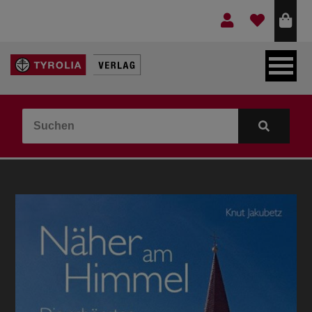
LEBEN & GLAUBE
BERGE & KULTUR
KOCHEN & GESUNDHEIT
KINDER- & JUGENDBUCH
VERLAG
IDEEN & BEGLEITMATERIAL