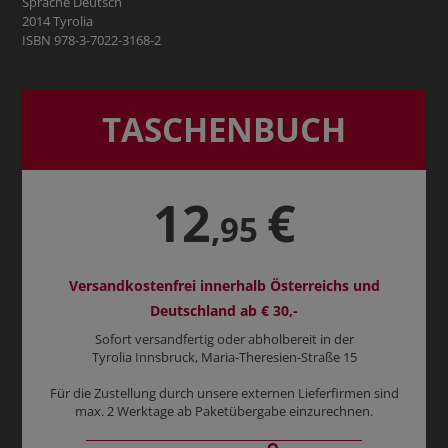
Sprache Deutsch
2014 Tyrolia
ISBN 978-3-7022-3168-2
TASCHENBUCH
12
€
,95
Versandkostenfrei innerhalb Österreichs und
Deutschland ab € 30,-
Sofort versandfertig oder abholbereit in der
Tyrolia Innsbruck, Maria-Theresien-Straße 15
Für die Zustellung durch unsere externen Lieferfirmen sind
max. 2 Werktage ab Paketübergabe einzurechnen.