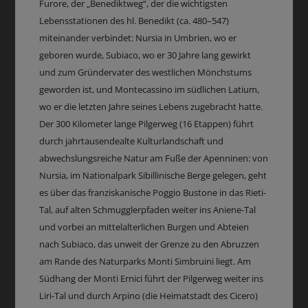
Furore, der „Benediktweg“, der die wichtigsten
Lebensstationen des hl. Benedikt (ca. 480–547)
miteinander verbindet: Nursia in Umbrien, wo er
geboren wurde, Subiaco, wo er 30 Jahre lang gewirkt
und zum Gründervater des westlichen Mönchstums
geworden ist, und Montecassino im südlichen Latium,
wo er die letzten Jahre seines Lebens zugebracht hatte.
Der 300 Kilometer lange Pilgerweg (16 Etappen) führt
durch jahrtausendealte Kulturlandschaft und
abwechslungsreiche Natur am Fuße der Apenninen: von
Nursia, im Nationalpark Sibillinische Berge gelegen, geht
es über das franziskanische Poggio Bustone in das Rieti-
Tal, auf alten Schmugglerpfaden weiter ins Aniene-Tal
und vorbei an mittelalterlichen Burgen und Abteien
nach Subiaco, das unweit der Grenze zu den Abruzzen
am Rande des Naturparks Monti Simbruini liegt. Am
Südhang der Monti Ernici führt der Pilgerweg weiter ins
Liri-Tal und durch Arpino (die Heimatstadt des Cicero)