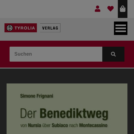
LEBEN & GLAUBE
BERGE & KULTUR
KOCHEN & GESUNDHEIT
KINDER- & JUGENDBUCH
VERLAG
IDEEN & BEGLEITMATERIAL