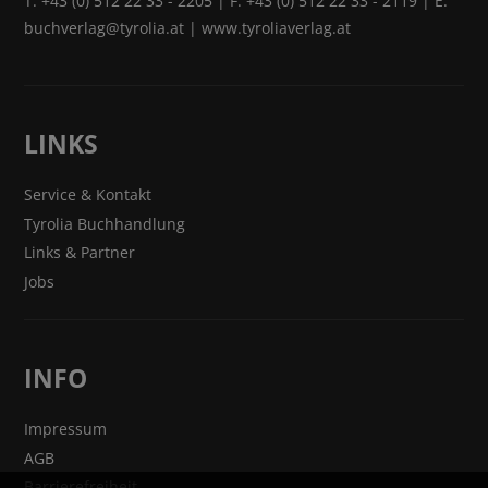
T:
+43 (0) 512 22 33 - 2205
| F: +43 (0) 512 22 33 - 2119 | E:
buchverlag@tyrolia.at
|
www.tyroliaverlag.at
LINKS
Service & Kontakt
Tyrolia Buchhandlung
Links & Partner
Jobs
INFO
Impressum
AGB
Barrierefreiheit