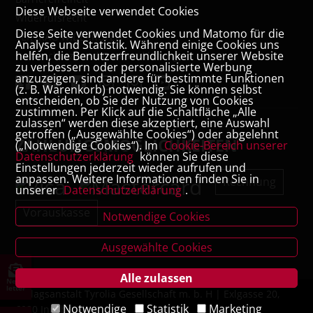
Diese Webseite verwendet Cookies
Widerrufsrecht
Diese Seite verwendet Cookies und Matomo für die
VERTRAG WIDERRUFEN
Analyse und Statistik. Während einige Cookies uns
helfen, die Benutzerfreundlichkeit unserer Website
Datenschutz- und Cookieerklärung
zu verbessern oder personalisierte Werbung
anzuzeigen, sind andere für bestimmte Funktionen
(z. B. Warenkorb) notwendig. Sie können selbst
entscheiden, ob Sie der Nutzung von Cookies
zustimmen. Per Klick auf die Schaltfläche „Alle
zulassen“ werden diese akzeptiert, eine Auswahl
getroffen („Ausgewählte Cookies“) oder abgelehnt
ZAHLUNGSMÖGLICHKEITEN
(„Notwendige Cookies“). Im
Cookie-Bereich unserer
Datenschutzerklärung
können Sie diese
Einstellungen jederzeit wieder aufrufen und
anpassen. Weitere Informationen finden Sie in
Rechnung
unserer
Datenschutzerklärung
.
Vorauskasse
Notwendige Cookies
Ausgewählte Cookies
Alle zulassen
News
letter
Verlagsanstalt Tyrolia Gesellschaft m. b. H | Exlgasse 20,
Notwendige
Statistik
Marketing
6020 Innsbruck