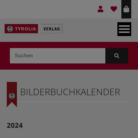
LEBEN & GLAUBE
BERGE & KULTUR
KOCHEN & GESUNDHEIT
BILDERBUCHKALENDER
KINDER- & JUGENDBUCH
VERLAG
2024
IDEEN & BEGLEITMATERIAL