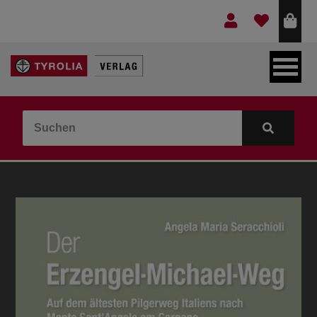
LEBEN & GLAUBE
BERGE & KULTUR
KOCHEN & GESUNDHEIT
KINDER- & JUGENDBUCH
VERLAG
IDEEN & BEGLEITMATERIAL