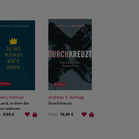
mens Sedmak
Andreas R. Batlogg
Land, in dem die
Durchkreuzt
ter wohnen
s:
9,95 €
Preis:
19,95 €