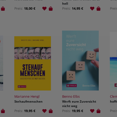
hell
Preis:
18,00 €
Preis:
14,95 €
Prei
Marianne Hengl
Benno Elbs
Cle
Stehaufmenschen
Werft eure Zuversicht
hoff
nicht weg
Preis:
19,95 €
Preis:
19,95 €
Prei