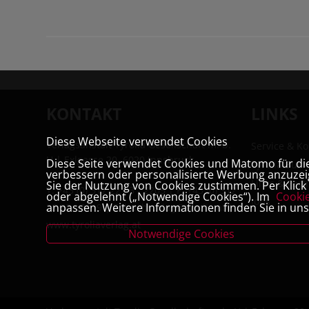
KONTAKT
LINKS
Diese Webseite verwendet Cookies
Verlagsanstalt Tyrolia Gesellschaft m. b.
Service & Ko
H | Exlgasse 20, 6020 Innsbruck
Diese Seite verwendet Cookies und Matomo für die 
Tyrolia Buc
verbessern oder personalisierte Werbung anzuzeig
Links & Part
Sie der Nutzung von Cookies zustimmen. Per Klick a
T:
+43 (0) 512 22 33 - 2205
| F: +43 (0) 512
oder abgelehnt („Notwendige Cookies“). Im
Cooki
Jobs
anpassen. Weitere Informationen finden Sie in un
22 33 - 2119 | E:
buchverlag@tyrolia.at
|
www.tyroliaverlag.at
Notwendige Cookies