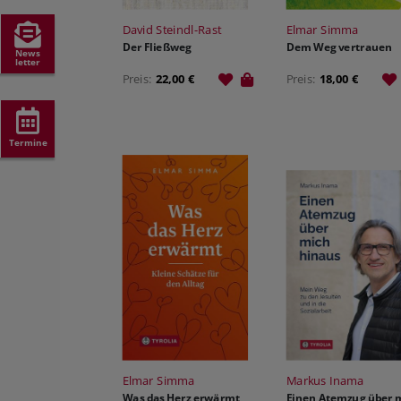
David Steindl-Rast
Elmar Simma
Der Fließweg
Dem Weg vertrauen
News
letter
Preis:
22,00 €
Preis:
18,00 €
Termine
Elmar Simma
Markus Inama
Was das Herz erwärmt
Einen Atemzug über 