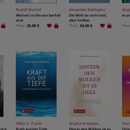
Rudolf Bischof
Alexander Batthyány
Birg
Weil wir im Herzen barfuß
Die Welt ist nicht heil,
In s
sind
aber heilbar
Preis:
25,00 €
Preis:
24,00 €
Prei
Viktor E. Frankl
Brigitte Krautgar...
Davi
mich
Kraft aus der Tiefe
Hinter den Wolken ist es
Orie