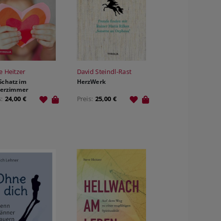
e Heitzer
David Steindl-Rast
Schatz im
HerzWerk
derzimmer
s:
24,00 €
Preis:
25,00 €