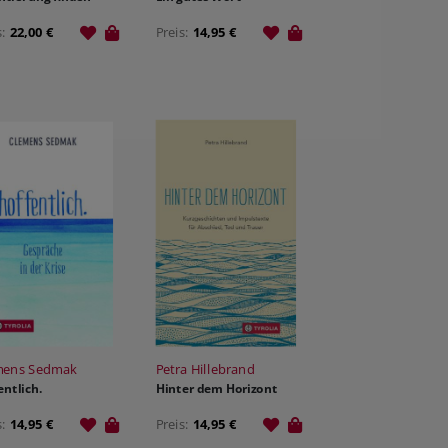
s:
22,00 €
Preis:
14,95 €
mens Sedmak
Petra Hillebrand
entlich.
Hinter dem Horizont
s:
14,95 €
Preis:
14,95 €