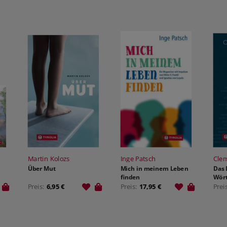
Martin Kolozs
Inge Patsch
Cle
Über Mut
Mich in meinem Leben
Das 
finden
Wör
Preis:
6,95 €
Preis:
17,95 €
Prei