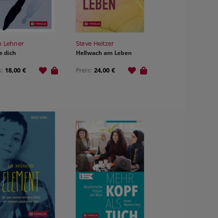
h Lehner
Steve Heitzer
 dich
Hellwach am Leben
s:
18,00 €
Preis:
24,00 €