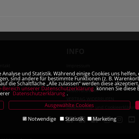
INFO
ntakt
Impressum
Analyse und Statistik. Während einige Cookies uns helfen, 
hhandlung
AGB
en, sind andere für bestimmte Funktionen (z. B. Warenkorb
ner
Barrierefreiheit
uf die Schaltfläche „Alle zulassen“ werden diese akzeptier
e-Bereich unserer Datenschutzerklärung
können Sie diese E
Widerrufsrecht
serer
Datenschutzerklärung
.
VERTRAG WIDERRUFEN
Ausgewählte Cookies
Datenschutz- und Cookieerklärung
Notwendige
Statistik
Marketing