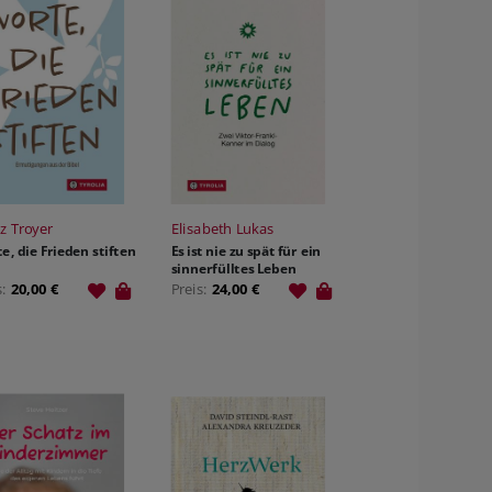
z Troyer
Elisabeth Lukas
e, die Frieden stiften
Es ist nie zu spät für ein
sinnerfülltes Leben
s:
20,00 €
Preis:
24,00 €