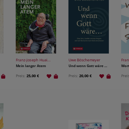
THEOLOGIE - FACHBUCH
SONDERANGEBOTE
MANUSKRIPTEINREICHUNGEN
VERANSTALTUNGSANGEBOT
SONDERANGEBOTE
AUTOR:INNEN UND ILLUSTRATOR:INNEN
PARTNER
Franz-Joseph Huai...
Uwe Böschemeyer
Fran
Mein langer Atem
Und wenn Gott wäre …
Wort
Preis:
25,00 €
Preis:
20,00 €
Prei