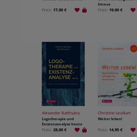
hinaus
Preis:
17,00 €
Preis:
19,00 €
Alexander Batthyány
Christine Leutkart
Logotherapie und
Weiter leben!
Existenzanalyse heute
Preis:
28,00 €
Preis:
14,95 €