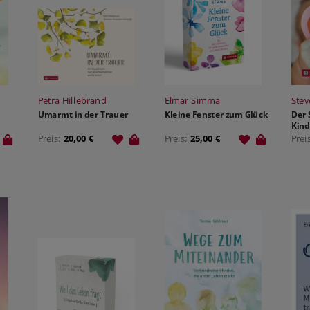
Petra Hillebrand
Elmar Simma
Stev
Umarmt in der Trauer
Kleine Fenster zum Glück
Der 
Kin
Preis:
20,00 €
Preis:
25,00 €
Prei