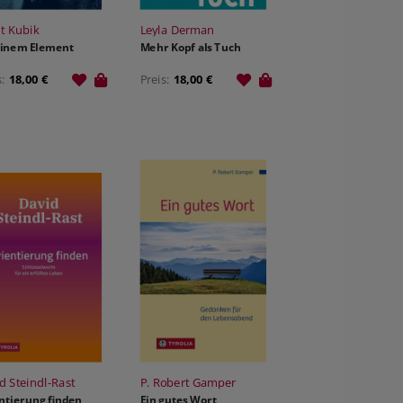
it Kubik
Leyla Derman
einem Element
Mehr Kopf als Tuch
s:
18,00 €
Preis:
18,00 €
d Steindl-Rast
P. Robert Gamper
ntierung finden
Ein gutes Wort