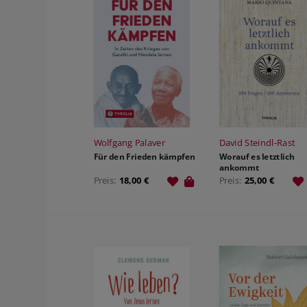
HILDEGARD VON BINGEN
SAGEN & MÄRCHEN
THEMENFOLDER
VIDEOMATERIAL
SCHULBUCH KATH. RELIGION
VORARLBERG
VERLAGSGRUPPE ENGAGEMENT
PREISE & AUSZEICHNUNGEN
JOBS
Wolfgang Palaver
David Steindl-Rast
Für den Frieden kämpfen
Worauf es letztlich
ankommt
Preis:
18,00 €
Preis:
25,00 €