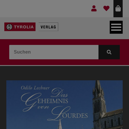
LEBEN & GLAUBE
BERGE & KULTUR
KOCHEN & GESUNDHEIT
KINDER- & JUGENDBUCH
VERLAG
IDEEN & BEGLEITMATERIAL