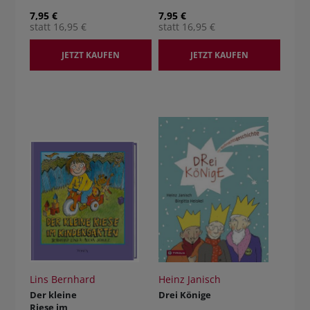
7,95 €
7,95 €
statt 16,95 €
statt 16,95 €
JETZT KAUFEN
JETZT KAUFEN
Lins Bernhard
Heinz Janisch
Der kleine
Drei Könige
Riese im