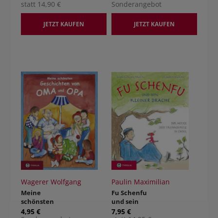
statt 14,90 €
Sonderangebot
JETZT KAUFEN
JETZT KAUFEN
Wagerer Wolfgang
Paulin Maximilian
Meine
Fu Schenfu
schönsten
und sein
Geschichten
kleiner
4,95 €
7,95 €