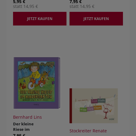
n
5,95 €
7,95 €
statt 14,95 €
statt 14,95 €
JETZT KAUFEN
JETZT KAUFEN
Bernhard Lins
Der kleine
Riese im
Stockreiter Renate
Kindergarten
7,95 €