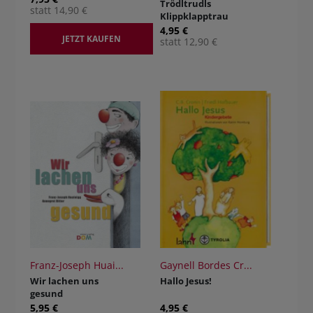
Trödltrudls
statt 14,90 €
Klippklapptrau
m vergriffen!
4,95 €
JETZT KAUFEN
keine
statt 12,90 €
Neuauflage!
Franz-Joseph Huai...
Gaynell Bordes Cr...
Wir lachen uns
Hallo Jesus!
gesund
5,95 €
4,95 €