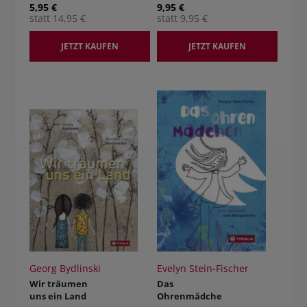
lila Haus
5,95 €
9,95 €
statt 14,95 €
statt 9,95 €
JETZT KAUFEN
JETZT KAUFEN
Georg Bydlinski
Evelyn Stein-Fischer
Wir träumen
Das
uns ein Land
Ohrenmädche