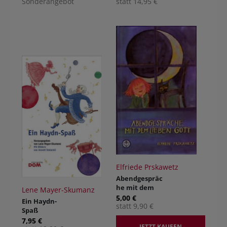
von Oma und
Sonderangebot
Drache. Der
statt 14,95 €
Opa
Heilige Josef
Freinademetz
in China
vergriffen!
keine
Neuauflage!
Elfriede Prskawetz
Abendgespräc
he mit dem
Lene Mayer-Skumanz
lieben Gott
5,00 €
Ein Haydn-
statt 9,90 €
Spaß
7,95 €
JETZT KAUFEN