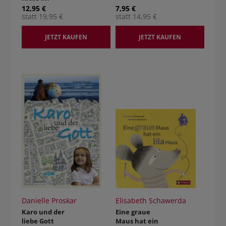
Kindergarten
12,95 €
7,95 €
mit CD.
statt 19,95 €
statt 14,95 €
JETZT KAUFEN
JETZT KAUFEN
Danielle Proskar
Elisabeth Schawerda
Karo und der
Eine graue
liebe Gott
Maus hat ein