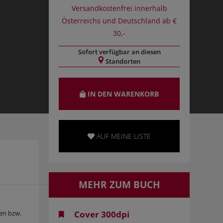
Versandkostenfrei innerhalb
Österreichs und Deutschland ab €
30,-
Sofort verfügbar an diesen
Standorten
IN DEN WARENKORB
AUF MEINE LISTE
MEHR ZUM BUCH
ren bzw.
Cover 300dpi