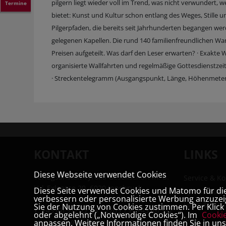
pilgern liegt wieder voll im Trend, was nicht verwundert,
Termine
bietet: Kunst und Kultur schon entlang des Weges, Stille u
Pilgerpfaden, die bereits seit Jahrhunderten begangen we
gelegenen Kapellen. Die rund 140 familienfreundlichen 
Preisen aufgeteilt. Was darf den Leser erwarten? · Exakt
organisierte Wallfahrten und regelmäßige Gottesdienstze
· Streckentelegramm (Ausgangspunkt, Länge, Höhenmeter,
KONTAKT
LINKS
Diese Webseite verwendet Cookies
Verlagsanstalt Tyrolia Gesellschaft m. b.
Service & Ko
H | Exlgasse 20, 6020 Innsbruck
Diese Seite verwendet Cookies und Matomo für die 
Tyrolia Buc
verbessern oder personalisierte Werbung anzuzeig
Links & Part
Sie der Nutzung von Cookies zustimmen. Per Klick a
T:
+43 (0) 512 22 33 - 2205
| F: +43 (0) 512
oder abgelehnt („Notwendige Cookies“). Im
Cooki
Jobs
anpassen. Weitere Informationen finden Sie in un
22 33 - 2119 | E:
buchverlag@tyrolia.at
|