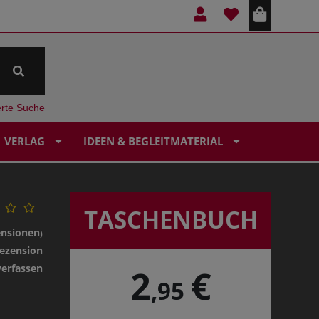
erte Suche
VERLAG
IDEEN & BEGLEITMATERIAL
TASCHENBUCH
ensionen
)
ezension
verfassen
2
€
,95