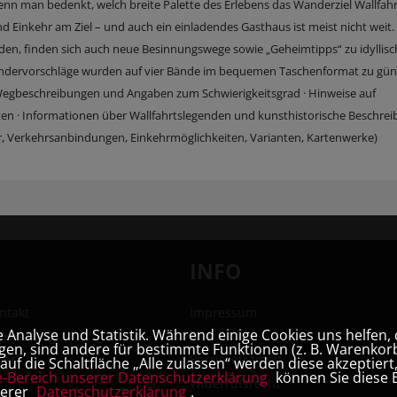
 wenn man bedenkt, welch breite Palette des Erlebens das Wanderziel Wallfah
nd Einkehr am Ziel – und auch ein einladendes Gasthaus ist meist nicht weit
rden, finden sich auch neue Besinnungswege sowie „Geheimtipps“ zu idyllisc
Wandervorschläge wurden auf vier Bände im bequemen Taschenformat zu gün
e Wegbeschreibungen und Angaben zum Schwierigkeitsgrad · Hinweise auf
iten · Informationen über Wallfahrtslegenden und kunsthistorische Beschre
 Verkehrsanbindungen, Einkehrmöglichkeiten, Varianten, Kartenwerke)
INFO
ntakt
Impressum
Analyse und Statistik. Während einige Cookies uns helfen, 
hhandlung
AGB
en, sind andere für bestimmte Funktionen (z. B. Warenkorb
ner
Barrierefreiheit
uf die Schaltfläche „Alle zulassen“ werden diese akzeptier
e-Bereich unserer Datenschutzerklärung
können Sie diese E
Widerrufsrecht
serer
Datenschutzerklärung
.