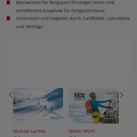
Basiswissen für Bergsport-Einsteiger:innen und
vertiefendes Knowhow für Fortgeschrittene
Unterstützt und begleitet durch Cardfolder, Lehrvideos
und Vorträge
chael Larcher
Walter Würtl
Lukas Fritz