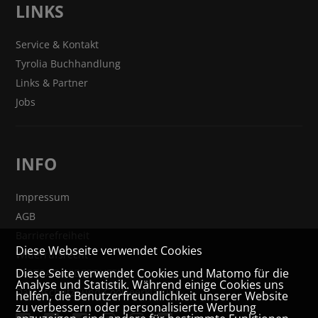
LINKS
Service & Kontakt
Tyrolia Buchhandlung
Links & Partner
Jobs
INFO
Impressum
AGB
Barrierefreiheit
Diese Webseite verwendet Cookies
Widerrufsrecht
Diese Seite verwendet Cookies und Matomo für die
VERTRAG WIDERRUFEN
Analyse und Statistik. Während einige Cookies uns
Datenschutz- und Cookieerklärung
helfen, die Benutzerfreundlichkeit unserer Website
zu verbessern oder personalisierte Werbung