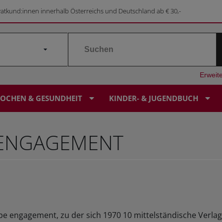
vatkund:innen innerhalb Österreichs und Deutschland ab € 30,-
Erweit
OCHEN & GESUNDHEIT
KINDER- & JUGENDBUCH
 ENGAGEMENT
LEBENSORIENTIERUNG
ALPINGESCHICHTE
GESUNDHEIT
KINDERBUCH
SERVICE & KONTAKT
BILDERBUCHKALENDER
RELIGIÖSES KINDERBUCH
PILGERN
SONDERANGEBOTE
SAGEN & MÄRCHEN
PRESSE
SAGEN-SCHATZKISTE
STERBEN & TRAUER
KUNST & KULTUR
SONDERANGEBOTE
FOREIGN RIGHTS
FIRMUNG FOR FUTURE
pe engagement, zu der sich 1970 10 mittelständische Verlag