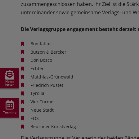
zusammengeschlossen haben. Ihr Ziel ist die St
HILDEGARD VON BINGEN
SAGEN & MÄRCHEN
THEMENFOLDER
VIDEOMATERIAL
untereinander sowie gemeinsame Verlags- und Wer
SCHULBUCH KATH. RELIGION
VORARLBERG
VERLAGSGRUPPE ENGAGEMENT
Die Verlagsgruppe engagement besteht derzeit 
PREISE & AUSZEICHNUNGEN
Bonifatius
Butzon & Bercker
JOBS
Don Bosco
Echter
Matthias-Grünewald
News
letter
Friedrich Pustet
Tyrolia
Vier Türme
Neue Stadt
Termine
EOS
Beuroner Kunstverlag
Die Verlagsgruppe ist Verlegerin der beiden Bän