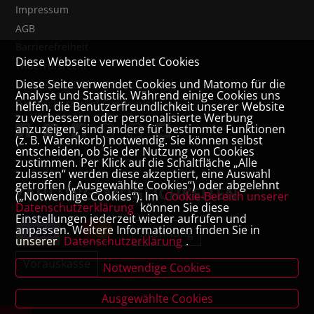
Impressum
AGB
Barrierefreiheit
Diese Webseite verwendet Cookies
Widerrufsrecht
Diese Seite verwendet Cookies und Matomo für die
VERTRAG WIDERRUFEN
Analyse und Statistik. Während einige Cookies uns
Datenschutz- und Cookieerklärung
helfen, die Benutzerfreundlichkeit unserer Website
zu verbessern oder personalisierte Werbung
anzuzeigen, sind andere für bestimmte Funktionen
(z. B. Warenkorb) notwendig. Sie können selbst
entscheiden, ob Sie der Nutzung von Cookies
zustimmen. Per Klick auf die Schaltfläche „Alle
zulassen“ werden diese akzeptiert, eine Auswahl
getroffen („Ausgewählte Cookies“) oder abgelehnt
ZAHLUNGSMÖGLICHKEITEN
(„Notwendige Cookies“). Im
Cookie-Bereich unserer
Datenschutzerklärung
können Sie diese
Einstellungen jederzeit wieder aufrufen und
anpassen. Weitere Informationen finden Sie in
Rechnung
unserer
Datenschutzerklärung
.
Vorauskasse
Notwendige Cookies
Ausgewählte Cookies