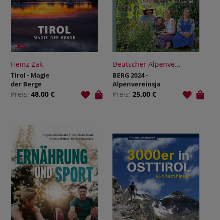
Heinz Zak
Deutscher Alpenve...
Tirol - Magie
BERG 2024 -
der Berge
Alpenvereinsja
hrbuch
Preis:
48,00 €
Preis:
25,00 €