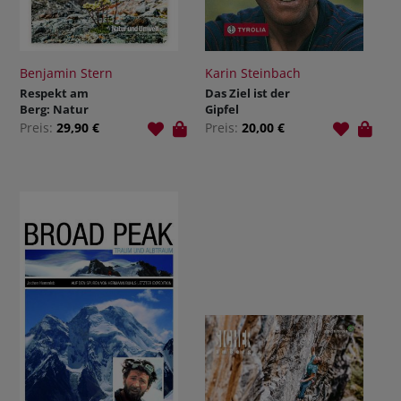
Benjamin Stern
Karin Steinbach
Respekt am
Das Ziel ist der
Berg: Natur
Gipfel
und Umwelt
Preis:
29,90 €
Preis:
20,00 €