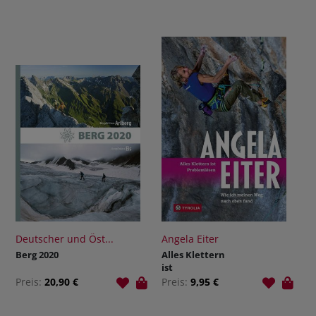
Deutscher und Öst...
Angela Eiter
Berg 2020
Alles Klettern
ist
Problemlösen
Preis:
20,90 €
Preis:
9,95 €