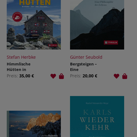
Stefan Herbke
Günter Seubold
Himmlische
Bergsteigen –
Hütten in
Eine
Nord-, Ost- und
Philosophie
Preis:
35,00 €
Preis:
20,00 €
Südtirol
des Lebens