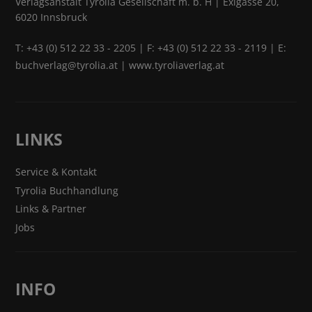
Verlagsanstalt Tyrolia Gesellschaft m. b. H | Exlgasse 20,
6020 Innsbruck
T:
+43 (0) 512 22 33 - 2205
| F: +43 (0) 512 22 33 - 2119 | E:
buchverlag@tyrolia.at
|
www.tyroliaverlag.at
LINKS
Service & Kontakt
Tyrolia Buchhandlung
Links & Partner
Jobs
INFO