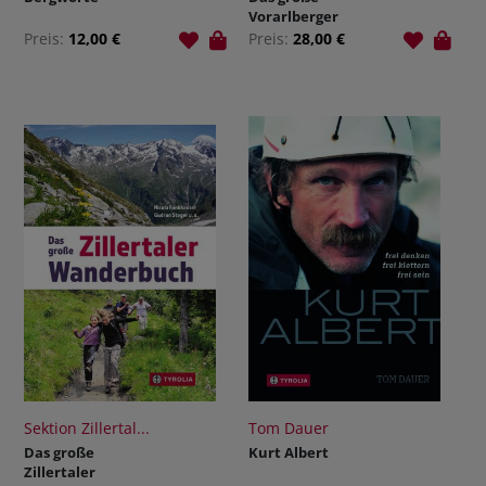
Vorarlberger
Gipfelbuch
Preis:
12,00 €
Preis:
28,00 €
Sektion Zillertal...
Tom Dauer
Das große
Kurt Albert
Zillertaler