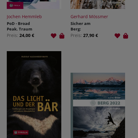
Jochen Hemmleb
Gerhard Mössmer
PoD - Broad
Sicher am
Peak. Traum
Berg:
und Alptraum.
Sportklettern
Preis:
24,00 €
Preis:
27,90 €