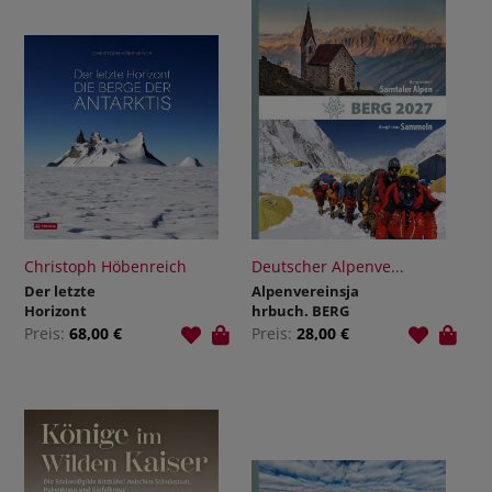
Christoph Höbenreich
Deutscher Alpenve...
Der letzte
Alpenvereinsja
Horizont
hrbuch. BERG
2027
Preis:
68,00 €
Preis:
28,00 €