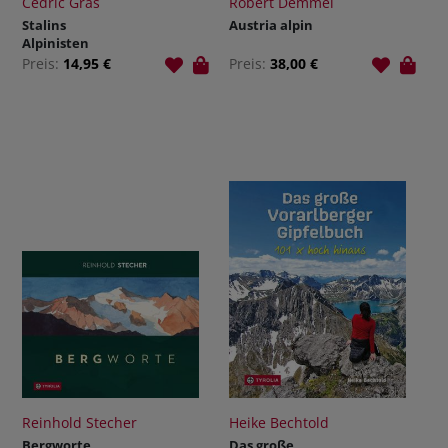
Cédric Gras
Robert Demmel
Stalins
Austria alpin
Alpinisten
Preis:
14,95 €
Preis:
38,00 €
Reinhold Stecher
Heike Bechtold
Bergworte
Das große