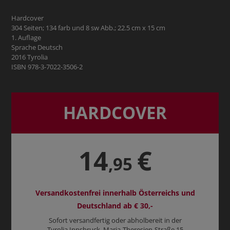
Hardcover
304 Seiten; 134 farb und 8 sw Abb.; 22.5 cm x 15 cm
1. Auflage
Sprache Deutsch
2016 Tyrolia
ISBN 978-3-7022-3506-2
HARDCOVER
14
€
,95
Versandkostenfrei innerhalb Österreichs und
Deutschland ab € 30,-
Sofort versandfertig oder abholbereit in der
Tyrolia Innsbruck, Maria-Theresien-Straße 15