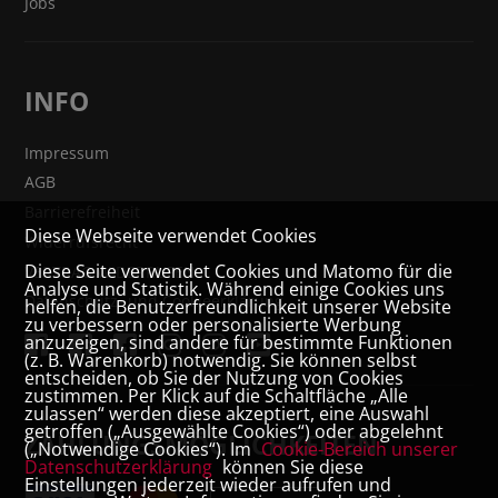
Jobs
INFO
Impressum
AGB
Barrierefreiheit
Diese Webseite verwendet Cookies
Widerrufsrecht
Diese Seite verwendet Cookies und Matomo für die
VERTRAG WIDERRUFEN
Analyse und Statistik. Während einige Cookies uns
Datenschutz- und Cookieerklärung
helfen, die Benutzerfreundlichkeit unserer Website
zu verbessern oder personalisierte Werbung
anzuzeigen, sind andere für bestimmte Funktionen
(z. B. Warenkorb) notwendig. Sie können selbst
entscheiden, ob Sie der Nutzung von Cookies
zustimmen. Per Klick auf die Schaltfläche „Alle
zulassen“ werden diese akzeptiert, eine Auswahl
getroffen („Ausgewählte Cookies“) oder abgelehnt
ZAHLUNGSMÖGLICHKEITEN
(„Notwendige Cookies“). Im
Cookie-Bereich unserer
Datenschutzerklärung
können Sie diese
Einstellungen jederzeit wieder aufrufen und