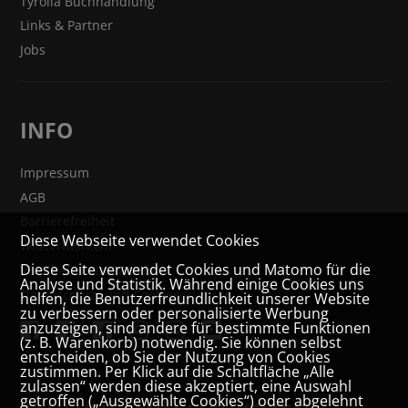
Tyrolia Buchhandlung
Links & Partner
Jobs
INFO
Impressum
AGB
Barrierefreiheit
Diese Webseite verwendet Cookies
Widerrufsrecht
Diese Seite verwendet Cookies und Matomo für die
VERTRAG WIDERRUFEN
Analyse und Statistik. Während einige Cookies uns
Datenschutz- und Cookieerklärung
helfen, die Benutzerfreundlichkeit unserer Website
zu verbessern oder personalisierte Werbung
anzuzeigen, sind andere für bestimmte Funktionen
(z. B. Warenkorb) notwendig. Sie können selbst
entscheiden, ob Sie der Nutzung von Cookies
zustimmen. Per Klick auf die Schaltfläche „Alle
zulassen“ werden diese akzeptiert, eine Auswahl
getroffen („Ausgewählte Cookies“) oder abgelehnt