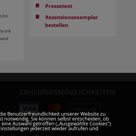
Pressetext
s bis
Rezensionsexemplar
bestellen
pte mit
abend
ZAHLUNGSMÖGLICHKEITEN
Rechnung
die Benutzerfreundlichkeit unserer Website zu
) notwendig. Sie können selbst entscheiden, ob
Vorauskasse
t, eine Auswahl getroffen („Ausgewählte Cookies“)
instellungen jederzeit wieder aufrufen und