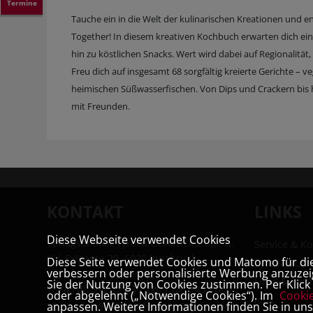
Termine
Tauche ein in die Welt der kulinarischen Kreationen und e
Together! In diesem kreativen Kochbuch erwarten dich e
hin zu köstlichen Snacks. Wert wird dabei auf Regionalität
Freu dich auf insgesamt 68 sorgfältig kreierte Gerichte – 
heimischen Süßwasserfischen. Von Dips und Crackern bis h
mit Freunden.
KONTAKT
LINKS
Diese Webseite verwendet Cookies
Verlagsanstalt Tyrolia Gesellschaft m. b.
Service & Ko
H | Exlgasse 20, 6020 Innsbruck
Diese Seite verwendet Cookies und Matomo für die 
Tyrolia Buc
verbessern oder personalisierte Werbung anzuzeig
Links & Part
Sie der Nutzung von Cookies zustimmen. Per Klick a
T:
+43 (0) 512 22 33 - 2205
| F: +43 (0) 512
oder abgelehnt („Notwendige Cookies“). Im
Cooki
Jobs
anpassen. Weitere Informationen finden Sie in un
22 33 - 2119 | E:
buchverlag@tyrolia.at
|