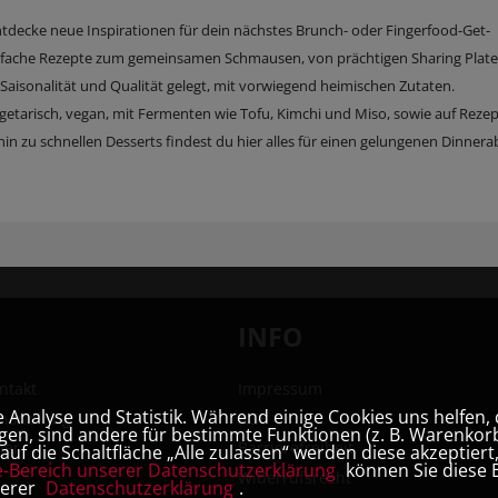
ntdecke neue Inspirationen für dein nächstes Brunch- oder Fingerfood-Get-
infache Rezepte zum gemeinsamen Schmausen, von prächtigen Sharing Plate
, Saisonalität und Qualität gelegt, mit vorwiegend heimischen Zutaten.
vegetarisch, vegan, mit Fermenten wie Tofu, Kimchi und Miso, sowie auf Reze
in zu schnellen Desserts findest du hier alles für einen gelungenen Dinner
INFO
ntakt
Impressum
Analyse und Statistik. Während einige Cookies uns helfen, 
hhandlung
AGB
en, sind andere für bestimmte Funktionen (z. B. Warenkorb
ner
Barrierefreiheit
uf die Schaltfläche „Alle zulassen“ werden diese akzeptier
e-Bereich unserer Datenschutzerklärung
können Sie diese E
Widerrufsrecht
serer
Datenschutzerklärung
.