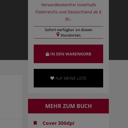
Versandkostenfrei innerhalb
Österreichs und Deutschland ab €
30,-
Sofort verfügbar an diesen
Standorten
IN DEN WARENKORB
AUF MEINE LISTE
MEHR ZUM BUCH
Cover 300dpi