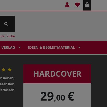
erte Suche
VERLAG
IDEEN & BEGLEITMATERIAL
HARDCOVER
ensionen
)
ezension
verfassen
29
€
,00