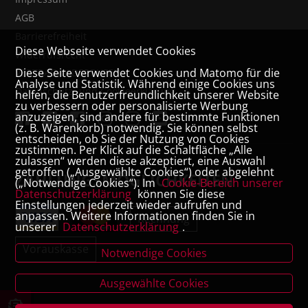
AGB
Barrierefreiheit
Diese Webseite verwendet Cookies
Widerrufsrecht
Diese Seite verwendet Cookies und Matomo für die
VERTRAG WIDERRUFEN
Analyse und Statistik. Während einige Cookies uns
Datenschutz- und Cookieerklärung
helfen, die Benutzerfreundlichkeit unserer Website
zu verbessern oder personalisierte Werbung
anzuzeigen, sind andere für bestimmte Funktionen
(z. B. Warenkorb) notwendig. Sie können selbst
entscheiden, ob Sie der Nutzung von Cookies
zustimmen. Per Klick auf die Schaltfläche „Alle
zulassen“ werden diese akzeptiert, eine Auswahl
getroffen („Ausgewählte Cookies“) oder abgelehnt
ZAHLUNGSMÖGLICHKEITEN
(„Notwendige Cookies“). Im
Cookie-Bereich unserer
Datenschutzerklärung
können Sie diese
Einstellungen jederzeit wieder aufrufen und
anpassen. Weitere Informationen finden Sie in
Rechnung
unserer
Datenschutzerklärung
.
Vorauskasse
Notwendige Cookies
Ausgewählte Cookies