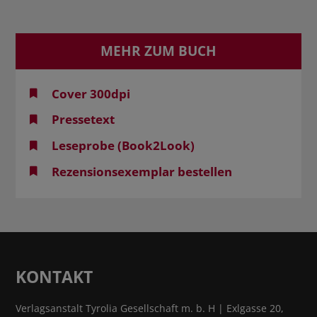
MEHR ZUM BUCH
Cover 300dpi
Pressetext
Leseprobe (Book2Look)
Rezensionsexemplar bestellen
KONTAKT
Verlagsanstalt Tyrolia Gesellschaft m. b. H | Exlgasse 20,