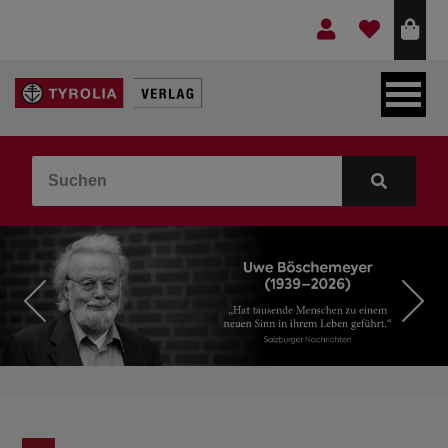
LEBEN & GLAUBE
BERGE & KULTUR
KOCHEN & GESUNDHEIT
KINDER- & JUGENDBUCH
VERLAG
IDEEN & BEGLEITMATERIAL