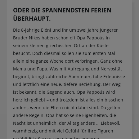
ODER DIE SPANNENDSTEN FERIEN
ÜBERHAUPT.
Die 8-jährige Eléni und ihr um zwei Jahre jüngerer
Bruder Nikos haben schon oft Opa Pappoús in
seinem kleinen griechischen Ort an der Küste
besucht. Doch diesmal sollen sie zum ersten Mal
allein eine ganze Woche dort verbringen. Ganz ohne
Mama und Papa. Was mit Aufregung und Nervosität
beginnt, bringt zahlreiche Abenteuer, tolle Erlebnisse
und letztlich eine neue, tiefere Beziehung. Der Weg
ist bekannt, die Gegend auch, Opa Pappoús wird
herzlich geliebt – und trotzdem ist alles ein bisschen
anders, wenn die Eltern nicht dabei sind. Da gelten
andere Regeln, Opa hat so seine Eigenheiten, die
Nacht ist unheimlich, der Alltag anders … Liebevoll,
warmherzig und mit viel Gefühl für ihre Figuren
erzählt Ella Kaspar von einer besonderen