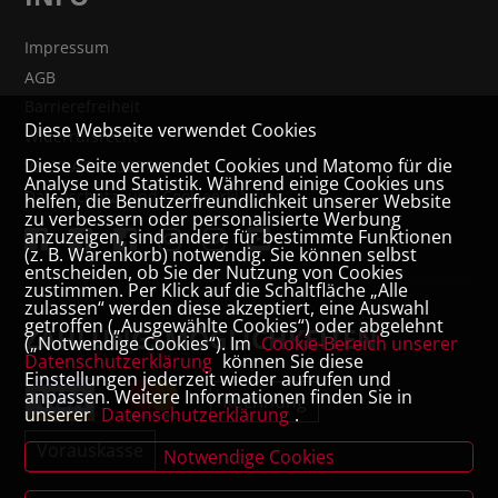
Impressum
AGB
Barrierefreiheit
Diese Webseite verwendet Cookies
Widerrufsrecht
Diese Seite verwendet Cookies und Matomo für die
VERTRAG WIDERRUFEN
Analyse und Statistik. Während einige Cookies uns
Datenschutz- und Cookieerklärung
helfen, die Benutzerfreundlichkeit unserer Website
zu verbessern oder personalisierte Werbung
anzuzeigen, sind andere für bestimmte Funktionen
(z. B. Warenkorb) notwendig. Sie können selbst
entscheiden, ob Sie der Nutzung von Cookies
zustimmen. Per Klick auf die Schaltfläche „Alle
zulassen“ werden diese akzeptiert, eine Auswahl
getroffen („Ausgewählte Cookies“) oder abgelehnt
ZAHLUNGSMÖGLICHKEITEN
(„Notwendige Cookies“). Im
Cookie-Bereich unserer
Datenschutzerklärung
können Sie diese
Einstellungen jederzeit wieder aufrufen und
anpassen. Weitere Informationen finden Sie in
Rechnung
unserer
Datenschutzerklärung
.
Vorauskasse
Notwendige Cookies