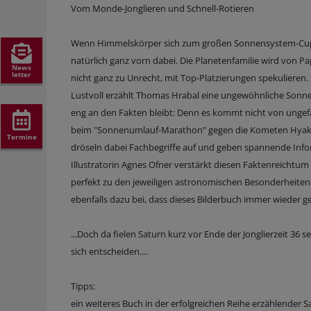
Vom Monde-Jonglieren und Schnell-Rotieren
Wenn Himmelskörper sich zum großen Sonnensystem-Cup tr
natürlich ganz vorn dabei. Die Planetenfamilie wird von P
News
letter
nicht ganz zu Unrecht, mit Top-Platzierungen spekulieren. 
Lustvoll erzählt Thomas Hrabal eine ungewöhnliche Sonnens
eng an den Fakten bleibt: Denn es kommt nicht von ungef
beim "Sonnenumlauf-Marathon" gegen die Kometen Hyaku
Termine
dröseln dabei Fachbegriffe auf und geben spannende Inf
Illustratorin Agnes Ofner verstärkt diesen Faktenreichtum n
perfekt zu den jeweiligen astronomischen Besonderheiten 
ebenfalls dazu bei, dass dieses Bilderbuch immer wieder
...Doch da fielen Saturn kurz vor Ende der Jonglierzeit 36
sich entscheiden....
Tipps:
ein weiteres Buch in der erfolgreichen Reihe erzählender 