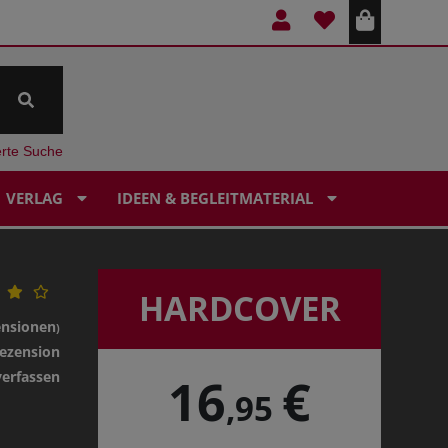
erte Suche
VERLAG
IDEEN & BEGLEITMATERIAL
HARDCOVER
ensionen
)
ezension
verfassen
16
€
,95