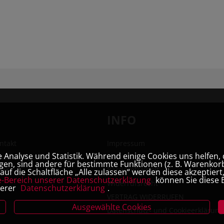
INFO
ntakt
Impressum
Analyse und Statistik. Während einige Cookies uns helfen, 
hhandlung
AGB
en, sind andere für bestimmte Funktionen (z. B. Warenkorb
ner
Barrierefreiheit
uf die Schaltfläche „Alle zulassen“ werden diese akzeptier
e-Bereich unserer Datenschutzerklärung
können Sie diese E
Widerrufsrecht
serer
Datenschutzerklärung
.
VERTRAG WIDERRUFEN
Ausgewählte Cookies
Datenschutz- und Cookieerklärung