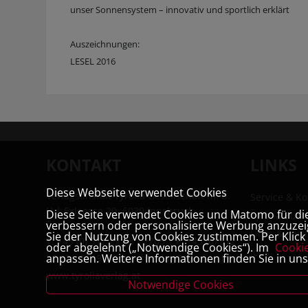
unser Sonnensystem – innovativ und sportlich erklärt
Auszeichnungen:
LESEL 2016
KONTAKT
LINKS
Diese Webseite verwendet Cookies
Verlagsanstalt Tyrolia Gesellschaft m. b.
Service & Ko
H | Exlgasse 20, 6020 Innsbruck
Diese Seite verwendet Cookies und Matomo für die 
Tyrolia Buc
verbessern oder personalisierte Werbung anzuzeig
Links & Part
Sie der Nutzung von Cookies zustimmen. Per Klick a
T:
+43 (0) 512 22 33 - 2205
| F: +43 (0) 512
oder abgelehnt („Notwendige Cookies“). Im
Cooki
Jobs
anpassen. Weitere Informationen finden Sie in un
22 33 - 2119 | E:
buchverlag@tyrolia.at
|
www.tyroliaverlag.at
Notwendige Cookies