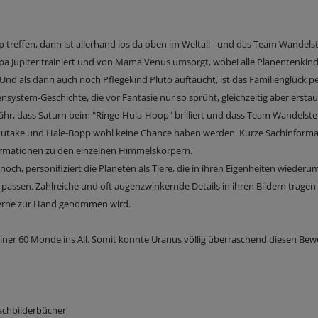
effen, dann ist allerhand los da oben im Weltall - und das Team Wandels
apa Jupiter trainiert und von Mama Venus umsorgt, wobei alle Planentenkind
Und als dann auch noch Pflegekind Pluto auftaucht, ist das Familienglück pe
ystem-Geschichte, die vor Fantasie nur so sprüht, gleichzeitig aber erstau
ähr, dass Saturn beim "Ringe-Hula-Hoop" brilliert und dass Team Wandelste
take und Hale-Bopp wohl keine Chance haben werden. Kurze Sachinform
ormationen zu den einzelnen Himmelskörpern.
och, personifiziert die Planeten als Tiere, die in ihren Eigenheiten wiederu
passen. Zahlreiche und oft augenzwinkernde Details in ihren Bildern tragen
 gerne zur Hand genommen wird.
 seiner 60 Monde ins All. Somit konnte Uranus völlig überraschend diesen Bew
Sachbilderbücher