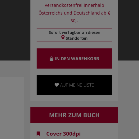
Versandkostenfrei innerhalb
Österreichs und Deutschland ab €
30,-
Sofort verfügbar an diesen
Standorten
IN DEN WARENKORB
AUF MEINE LISTE
MEHR ZUM BUCH
Cover 300dpi