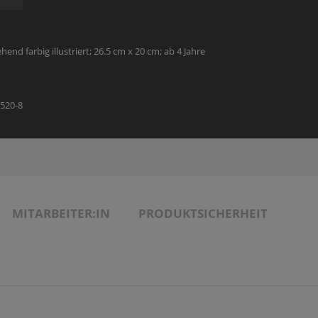
THEOLOGIE - FACHBUCH
SONDERANGEBOTE
MANUSKRIPTEINREICHUNGEN
VERANSTALTUNGSANGEBOT
SONDERANGEBOTE
AUTOR:INNEN UND ILLUSTRATOR:INNEN
hend farbig illustriert; 26.5 cm x 20 cm; ab 4 Jahre
PARTNER
3520-8
MITARBEITER:IN
PRODUKTSICHERHEIT