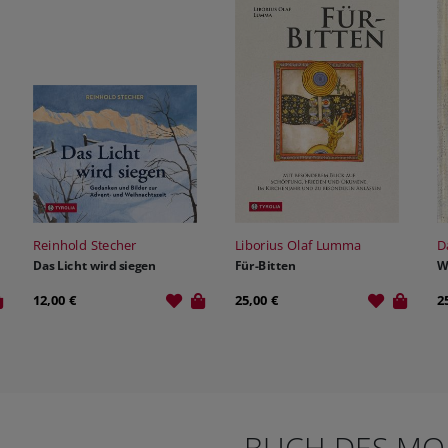
Reinhold Stecher
Liborius Olaf Lumma
D
Das Licht wird siegen
Für-Bitten
W
12,00 €
25,00 €
2
BUCH DES MO