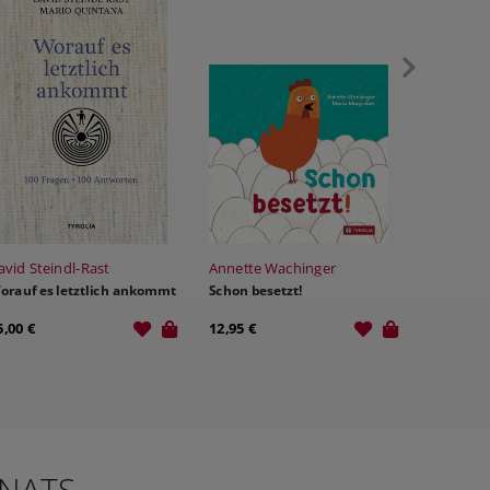
avid Steindl-Rast
Annette Wachinger
Anni Obe
orauf es letztlich ankommt
Schon besetzt!
Kochts w
5,00 €
12,95 €
29,00 €
NATS