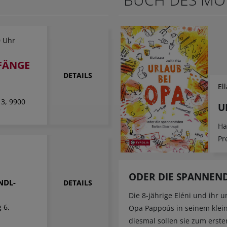
0 Uhr
FÄNGE
DETAILS
El
 3, 9900
U
Ha
Pr
r
ODER DIE SPANNEND
NDL-
DETAILS
Die 8-jährige Eléni und ihr 
 6,
Opa Pappoús in seinem klein
diesmal sollen sie zum erst