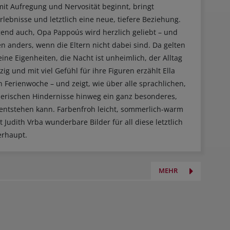
t Aufregung und Nervosität beginnt, bringt
rlebnisse und letztlich eine neue, tiefere Beziehung.
gend auch, Opa Pappoús wird herzlich geliebt – und
en anders, wenn die Eltern nicht dabei sind. Da gelten
ine Eigenheiten, die Nacht ist unheimlich, der Alltag
g und mit viel Gefühl für ihre Figuren erzählt Ella
 Ferienwoche – und zeigt, wie über alle sprachlichen,
eherischen Hindernisse hinweg ein ganz besonderes,
entstehen kann. Farbenfroh leicht, sommerlich-warm
 Judith Vrba wunderbare Bilder für all diese letztlich
erhaupt.
MEHR