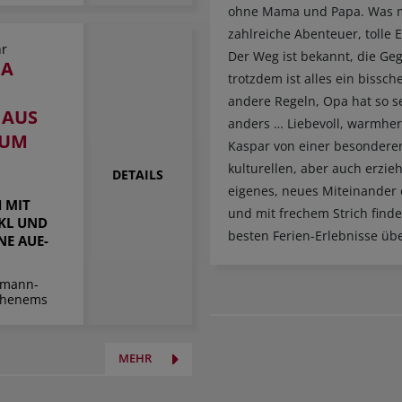
ohne Mama und Papa. Was mi
zahlreiche Abenteuer, tolle E
hr
Der Weg ist bekannt, die Ge
IA
trotzdem ist alles ein bissch
andere Regeln, Opa hat so se
 AUS
anders … Liebevoll, warmherzi
ZUM
Kaspar von einer besonderen
kulturellen, aber auch erzi
DETAILS
eigenes, neues Miteinander 
 MIT
und mit frechem Strich findet
KL UND
besten Ferien-Erlebnisse üb
NE AUE-
imann-
Hohenems
MEHR