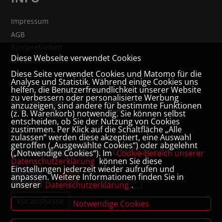
Impressum
AGB
Barrierefreiheit
Diese Webseite verwendet Cookies
Widerrufsrecht
Diese Seite verwendet Cookies und Matomo für die
VERTRAG WIDERRUFEN
Analyse und Statistik. Während einige Cookies uns
Datenschutz- und Cookieerklärung
helfen, die Benutzerfreundlichkeit unserer Website
zu verbessern oder personalisierte Werbung
anzuzeigen, sind andere für bestimmte Funktionen
(z. B. Warenkorb) notwendig. Sie können selbst
entscheiden, ob Sie der Nutzung von Cookies
zustimmen. Per Klick auf die Schaltfläche „Alle
zulassen“ werden diese akzeptiert, eine Auswahl
getroffen („Ausgewählte Cookies“) oder abgelehnt
ZAHLUNGSMÖGLICHKEITEN
(„Notwendige Cookies“). Im
Cookie-Bereich unserer
Datenschutzerklärung
können Sie diese
Einstellungen jederzeit wieder aufrufen und
anpassen. Weitere Informationen finden Sie in
Rechnung
unserer
Datenschutzerklärung
.
Vorauskasse
Notwendige Cookies