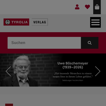
LEBEN & GLAUBE
BERGE & KULTUR
KOCHEN & GESUNDHEIT
KINDER- & JUGENDBUCH
VERLAG
IDEEN & BEGLEITMATERIAL