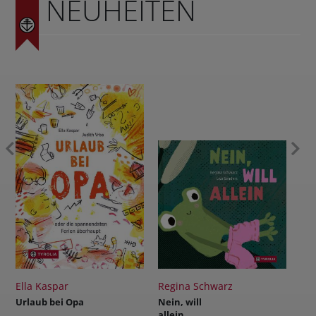
NEUHEITEN
Regina Schwarz
Reinhold Stecher
Opa
Nein, will
Das Licht wird
allein
siegen