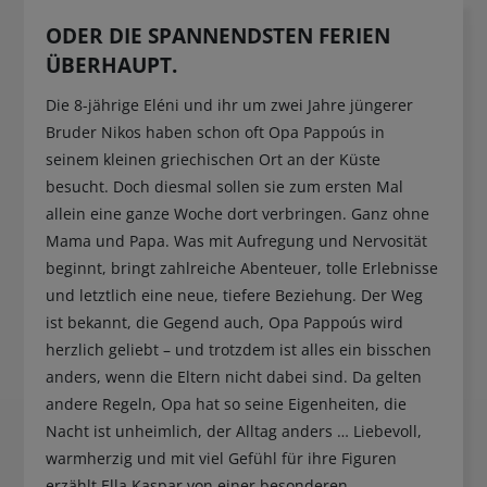
ODER DIE SPANNENDSTEN FERIEN
ÜBERHAUPT.
Die 8-jährige Eléni und ihr um zwei Jahre jüngerer
Bruder Nikos haben schon oft Opa Pappoús in
seinem kleinen griechischen Ort an der Küste
besucht. Doch diesmal sollen sie zum ersten Mal
allein eine ganze Woche dort verbringen. Ganz ohne
Mama und Papa. Was mit Aufregung und Nervosität
beginnt, bringt zahlreiche Abenteuer, tolle Erlebnisse
und letztlich eine neue, tiefere Beziehung. Der Weg
ist bekannt, die Gegend auch, Opa Pappoús wird
herzlich geliebt – und trotzdem ist alles ein bisschen
anders, wenn die Eltern nicht dabei sind. Da gelten
andere Regeln, Opa hat so seine Eigenheiten, die
Nacht ist unheimlich, der Alltag anders … Liebevoll,
warmherzig und mit viel Gefühl für ihre Figuren
erzählt Ella Kaspar von einer besonderen