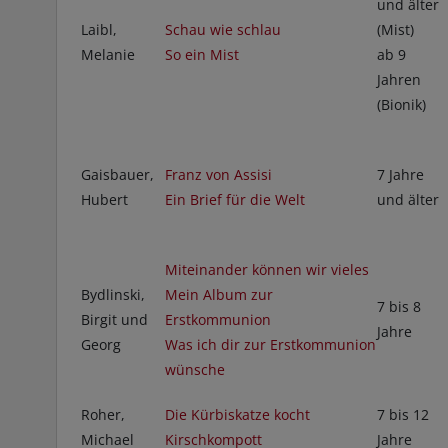
und älter
Laibl,
Schau wie schlau
(Mist)
Melanie
So ein Mist
ab 9
Jahren
(Bionik)
Gaisbauer,
Franz von Assisi
7 Jahre
Hubert
Ein Brief für die Welt
und älter
Miteinander können wir vieles
Bydlinski,
Mein Album zur
7 bis 8
Birgit und
Erstkommunion
Jahre
Georg
Was ich dir zur Erstkommunion
wünsche
Roher,
Die Kürbiskatze kocht
7 bis 12
Michael
Kirschkompott
Jahre