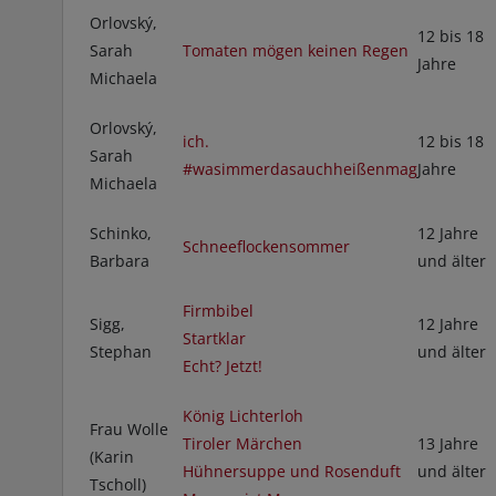
Orlovský,
12 bis 18
Sarah
Tomaten mögen keinen Regen
Jahre
Michaela
Orlovský,
ich.
12 bis 18
Sarah
#wasimmerdasauchheißenmag
Jahre
Michaela
Schinko,
12 Jahre
Schneeflockensommer
Barbara
und älter
Firmbibel
Sigg,
12 Jahre
Startklar
Stephan
und älter
Echt? Jetzt!
König Lichterloh
Frau Wolle
Tiroler Märchen
13 Jahre
(Karin
Hühnersuppe und Rosenduft
und älter
Tscholl)