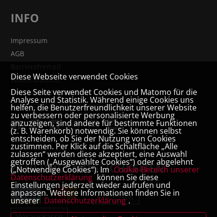
INFO
Impressum
AGB
Barrierefreiheit
Diese Webseite verwendet Cookies
Widerrufsrecht
Diese Seite verwendet Cookies und Matomo für die
VERTRAG WIDERRUFEN
Analyse und Statistik. Während einige Cookies uns
Datenschutz- und Cookieerklärung
helfen, die Benutzerfreundlichkeit unserer Website
zu verbessern oder personalisierte Werbung
anzuzeigen, sind andere für bestimmte Funktionen
(z. B. Warenkorb) notwendig. Sie können selbst
entscheiden, ob Sie der Nutzung von Cookies
zustimmen. Per Klick auf die Schaltfläche „Alle
zulassen“ werden diese akzeptiert, eine Auswahl
getroffen („Ausgewählte Cookies“) oder abgelehnt
ZAHLUNGSMÖGLICHKEITEN
(„Notwendige Cookies“). Im
Cookie-Bereich unserer
Datenschutzerklärung
können Sie diese
Einstellungen jederzeit wieder aufrufen und
anpassen. Weitere Informationen finden Sie in
Rechnung
unserer
Datenschutzerklärung
.
Vorauskasse