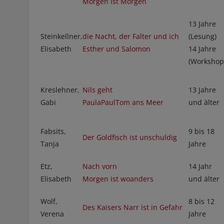
Morgen ist Morgen
13 Jahre
Steinkellner,
die Nacht, der Falter und ich
(Lesung)
Elisabeth
Esther und Salomon
14 Jahre
(Workshop
Kreslehner,
Nils geht
13 Jahre
Gabi
PaulaPaulTom ans Meer
und älter
Fabsits,
9 bis 18
Der Goldfisch ist unschuldig
Tanja
Jahre
Etz,
Nach vorn
14 Jahr
Elisabeth
Morgen ist woanders
und älter
Wolf,
8 bis 12
Des Kaisers Narr ist in Gefahr
Verena
Jahre