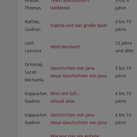
Hrabal,
Team Wandelstern
5 bis 9
Thomas
VollMond
Jahre
Rathke,
4 bis 10
Sophia und das große Spiel
Gudrun
Jahre
Leitl,
12 Jahre
Held Hermann
Leonora
und älter
Orlovský,
Geschichten von Jana
5 bis 10
Sarah
Neue Geschichten von Jana
Jahre
Michaela
Kappacher,
Wort mit Sch...
6 bis 10
Nadine
Urlaub ahoi
Jahre
Kappacher,
Geschichten von Jana
6 bis 10
Nadine
Neue Geschichten von Jana
Jahre
Wie war das am Anfang