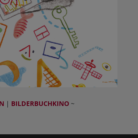
EN
|
BILDERBUCHKINO
~