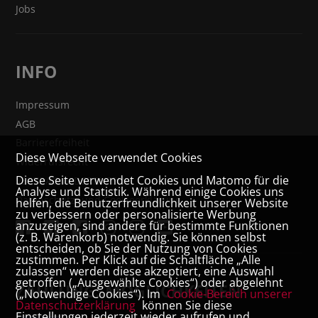
Jobs
INFO
Impressum
AGB
Barrierefreiheit
Diese Webseite verwendet Cookies
Widerrufsrecht
Diese Seite verwendet Cookies und Matomo für die
VERTRAG WIDERRUFEN
Analyse und Statistik. Während einige Cookies uns
Datenschutz- und Cookieerklärung
helfen, die Benutzerfreundlichkeit unserer Website
zu verbessern oder personalisierte Werbung
anzuzeigen, sind andere für bestimmte Funktionen
(z. B. Warenkorb) notwendig. Sie können selbst
entscheiden, ob Sie der Nutzung von Cookies
zustimmen. Per Klick auf die Schaltfläche „Alle
zulassen“ werden diese akzeptiert, eine Auswahl
getroffen („Ausgewählte Cookies“) oder abgelehnt
ZAHLUNGSMÖGLICHKEITEN
(„Notwendige Cookies“). Im
Cookie-Bereich unserer
Datenschutzerklärung
können Sie diese
Einstellungen jederzeit wieder aufrufen und