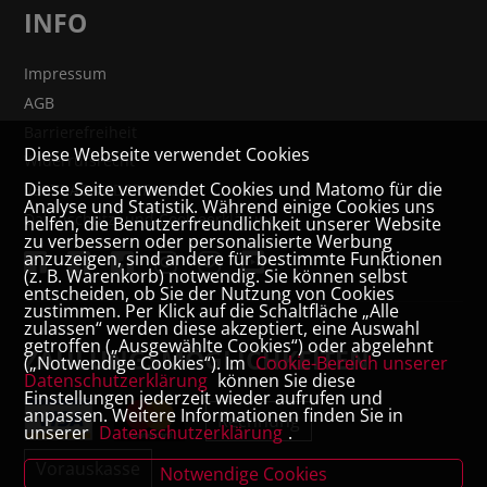
INFO
Impressum
AGB
Barrierefreiheit
Diese Webseite verwendet Cookies
Widerrufsrecht
Diese Seite verwendet Cookies und Matomo für die
VERTRAG WIDERRUFEN
Analyse und Statistik. Während einige Cookies uns
Datenschutz- und Cookieerklärung
helfen, die Benutzerfreundlichkeit unserer Website
zu verbessern oder personalisierte Werbung
anzuzeigen, sind andere für bestimmte Funktionen
(z. B. Warenkorb) notwendig. Sie können selbst
entscheiden, ob Sie der Nutzung von Cookies
zustimmen. Per Klick auf die Schaltfläche „Alle
zulassen“ werden diese akzeptiert, eine Auswahl
getroffen („Ausgewählte Cookies“) oder abgelehnt
ZAHLUNGSMÖGLICHKEITEN
(„Notwendige Cookies“). Im
Cookie-Bereich unserer
Datenschutzerklärung
können Sie diese
Einstellungen jederzeit wieder aufrufen und
anpassen. Weitere Informationen finden Sie in
Rechnung
unserer
Datenschutzerklärung
.
Vorauskasse
Notwendige Cookies