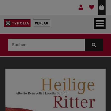
LEBEN & GLAUBE
BERGE & KULTUR
KOCHEN & GESUNDHEIT
KINDER- & JUGENDBUCH
VERLAG
IDEEN & BEGLEITMATERIAL