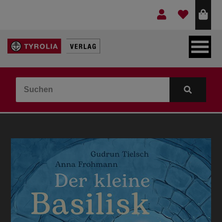
LEBEN & GLAUBE
BERGE & KULTUR
KOCHEN & GESUNDHEIT
KINDER- & JUGENDBUCH
VERLAG
IDEEN & BEGLEITMATERIAL