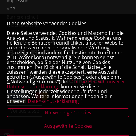
Impressum
AGB
Barrierefreiheit
Diese Webseite verwendet Cookies
Widerrufsrecht
Diese Seite verwendet Cookies und Matomo für die
VERTRAG WIDERRUFEN
Analyse und Statistik. Während einige Cookies uns
Datenschutz- und Cookieerklärung
helfen, die Benutzerfreundlichkeit unserer Website
zu verbessern oder personalisierte Werbung
anzuzeigen, sind andere für bestimmte Funktionen
(z. B. Warenkorb) notwendig. Sie können selbst
entscheiden, ob Sie der Nutzung von Cookies
zustimmen. Per Klick auf die Schaltfläche „Alle
zulassen“ werden diese akzeptiert, eine Auswahl
getroffen („Ausgewählte Cookies“) oder abgelehnt
ZAHLUNGSMÖGLICHKEITEN
(„Notwendige Cookies“). Im
Cookie-Bereich unserer
Datenschutzerklärung
können Sie diese
Einstellungen jederzeit wieder aufrufen und
anpassen. Weitere Informationen finden Sie in
Rechnung
unserer
Datenschutzerklärung
.
Vorauskasse
Notwendige Cookies
Ausgewählte Cookies