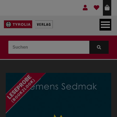
LEBEN & GLAUBE
BERGE & KULTUR
KOCHEN & GESUNDHEIT
KINDER- & JUGENDBUCH
VERLAG
IDEEN & BEGLEITMATERIAL