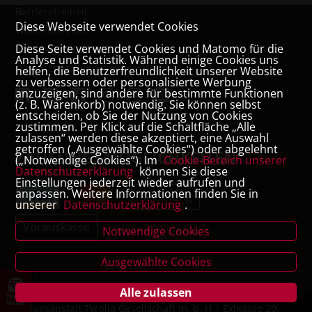
Barrierefreiheit
Diese Webseite verwendet Cookies
Widerrufsrecht
Diese Seite verwendet Cookies und Matomo für die
VERTRAG WIDERRUFEN
Analyse und Statistik. Während einige Cookies uns
Datenschutz- und Cookieerklärung
helfen, die Benutzerfreundlichkeit unserer Website
zu verbessern oder personalisierte Werbung
anzuzeigen, sind andere für bestimmte Funktionen
(z. B. Warenkorb) notwendig. Sie können selbst
entscheiden, ob Sie der Nutzung von Cookies
zustimmen. Per Klick auf die Schaltfläche „Alle
zulassen“ werden diese akzeptiert, eine Auswahl
getroffen („Ausgewählte Cookies“) oder abgelehnt
ZAHLUNGSMÖGLICHKEITEN
(„Notwendige Cookies“). Im
Cookie-Bereich unserer
Datenschutzerklärung
können Sie diese
Einstellungen jederzeit wieder aufrufen und
anpassen. Weitere Informationen finden Sie in
Rechnung
unserer
Datenschutzerklärung
.
Vorauskasse
Notwendige Cookies
Ausgewählte Cookies
Alle zulassen
News
letter
Verlagsanstalt Tyrolia Gesellschaft m. b. H | Exlgasse 20,