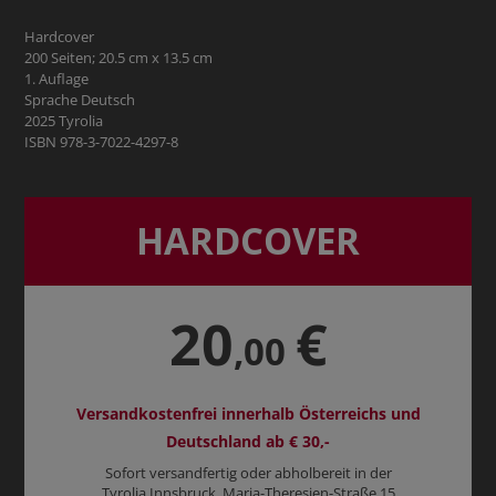
Hardcover
200 Seiten; 20.5 cm x 13.5 cm
1. Auflage
Sprache Deutsch
2025 Tyrolia
ISBN 978-3-7022-4297-8
HARDCOVER
20
€
,00
Versandkostenfrei innerhalb Österreichs und
Deutschland ab € 30,-
Sofort versandfertig oder abholbereit in der
Tyrolia Innsbruck, Maria-Theresien-Straße 15