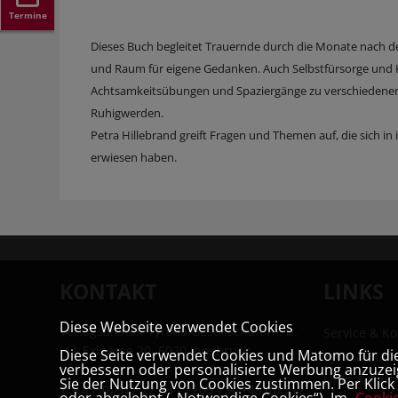
Termine
Dieses Buch begleitet Trauernde durch die Monate nach de
und Raum für eigene Gedanken. Auch Selbstfürsorge und 
Achtsamkeitsübungen und Spaziergänge zu verschiedenen 
Ruhigwerden.
Petra Hillebrand greift Fragen und Themen auf, die sich i
erwiesen haben.
KONTAKT
LINKS
Diese Webseite verwendet Cookies
Verlagsanstalt Tyrolia Gesellschaft m. b.
Service & Ko
H | Exlgasse 20, 6020 Innsbruck
Diese Seite verwendet Cookies und Matomo für die 
Tyrolia Buc
verbessern oder personalisierte Werbung anzuzeig
Links & Part
Sie der Nutzung von Cookies zustimmen. Per Klick a
T:
+43 (0) 512 22 33 - 2205
| F: +43 (0) 512
oder abgelehnt („Notwendige Cookies“). Im
Cooki