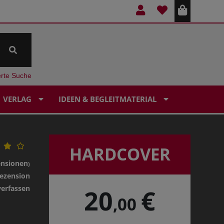
erte Suche
VERLAG
IDEEN & BEGLEITMATERIAL
HARDCOVER
ensionen
)
ezension
verfassen
20
€
,00