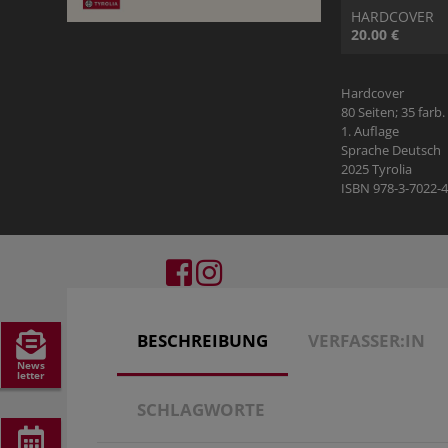
HILDEGARD VON BINGEN
SAGEN & MÄRCHEN
THEMENFOLDER
VIDEOMATERIAL
HARDCOVER
20.00 €
SCHULBUCH KATH. RELIGION
VORARLBERG
VERLAGSGRUPPE ENGAGEMENT
Hardcover
80 Seiten; 35 farb
PREISE & AUSZEICHNUNGEN
1. Auflage
Sprache Deutsch
2025 Tyrolia
JOBS
ISBN 978-3-7022-
BESCHREIBUNG
VERFASSER:IN
News
letter
SCHLAGWORTE