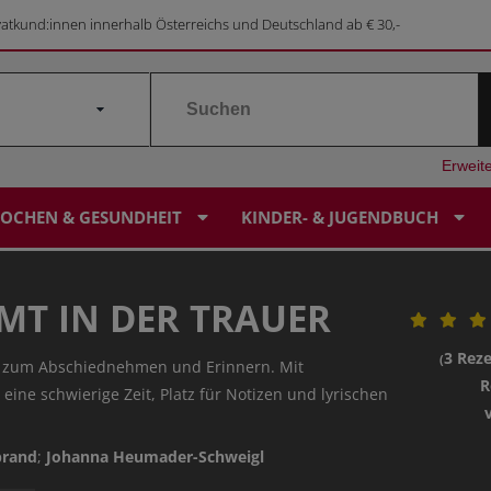
vatkund:innen innerhalb Österreichs und Deutschland ab € 30,-
Erweit
OCHEN & GESUNDHEIT
KINDER- & JUGENDBUCH
T IN DER TRAUER
LEBENSORIENTIERUNG
ALPINGESCHICHTE
GESUNDHEIT
KINDERBUCH
SERVICE & KONTAKT
BILDERBUCHKALENDER
3 Rez
(
h zum Abschiednehmen und Erinnern. Mit
RELIGIÖSES KINDERBUCH
PILGERN
SONDERANGEBOTE
SAGEN & MÄRCHEN
PRESSE
SAGEN-SCHATZKISTE
R
eine schwierige Zeit, Platz für Notizen und lyrischen
STERBEN & TRAUER
KUNST & KULTUR
SONDERANGEBOTE
FOREIGN RIGHTS
FIRMUNG FOR FUTURE
brand
;
Johanna Heumader-Schweigl