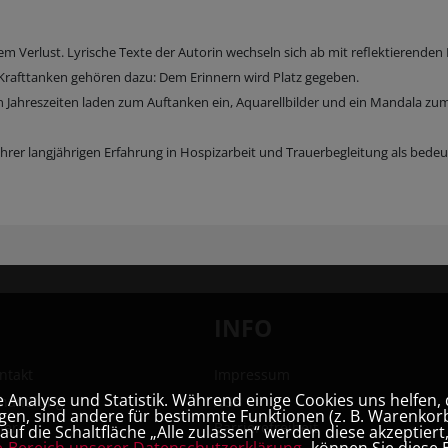
m Verlust. Lyrische Texte der Autorin wechseln sich ab mit reflektierenden
Krafttanken gehören dazu: Dem Erinnern wird Platz gegeben.
Jahreszeiten laden zum Auftanken ein, Aquarellbilder und ein Mandala zu
n ihrer langjährigen Erfahrung in Hospizarbeit und Trauerbegleitung als bed
INFO
ntakt
Impressum
Analyse und Statistik. Während einige Cookies uns helfen, 
hhandlung
AGB
en, sind andere für bestimmte Funktionen (z. B. Warenkorb
ner
Barrierefreiheit
uf die Schaltfläche „Alle zulassen“ werden diese akzeptier
e-Bereich unserer Datenschutzerklärung
können Sie diese E