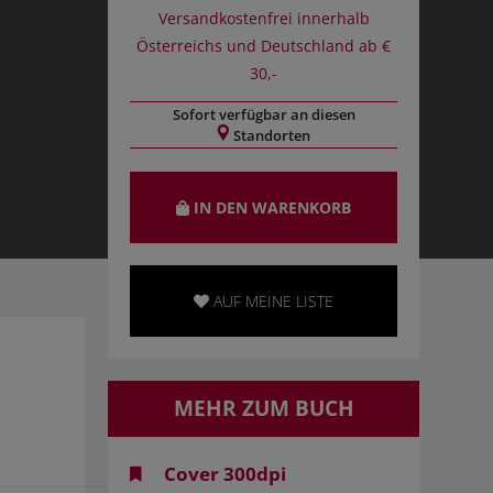
Versandkostenfrei innerhalb
Österreichs und Deutschland ab €
30,-
Sofort verfügbar an diesen
Standorten
IN DEN WARENKORB
AUF MEINE LISTE
MEHR ZUM BUCH
Cover 300dpi