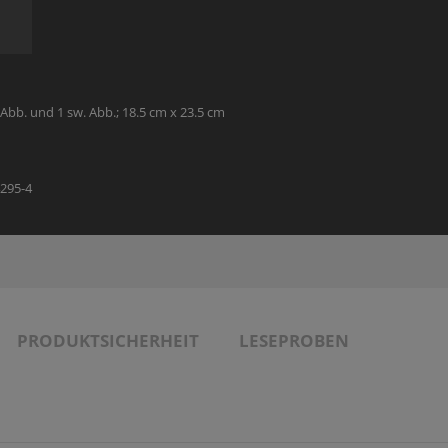
THEOLOGIE - FACHBUCH
SONDERANGEBOTE
MANUSKRIPTEINREICHUNGEN
VERANSTALTUNGSANGEBOT
SONDERANGEBOTE
AUTOR:INNEN UND ILLUSTRATOR:INNEN
. Abb. und 1 sw. Abb.; 18.5 cm x 23.5 cm
PARTNER
4295-4
PRODUKTSICHERHEIT
LESEPROBEN