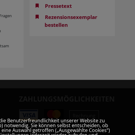
Pressetext
 Fragen
Rezensionsexemplar
bestellen
m
eutsam
ZAHLUNGSMÖGLICHKEITEN
Rechnung
die Benutzerfreundlichkeit unserer Website zu
) notwendig. Sie können selbst entscheiden, ob
Vorauskasse
t, eine Auswahl getroffen („Ausgewählte Cookies“)
instellungen jederzeit wieder aufrufen und