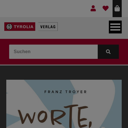
LEBEN & GLAUBE
BERGE & KULTUR
KOCHEN & GESUNDHEIT
KINDER- & JUGENDBUCH
VERLAG
IDEEN & BEGLEITMATERIAL