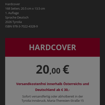
Hardcover
168 Seiten; 20.5 cm x 13.5 cm
1. Auflage
Sprache Deutsch
2026 Tyrolia
ISBN 978-3-7022-4328-9
HARDCOVER
20
€
,00
Versandkostenfrei innerhalb Österreichs und
Deutschland ab € 30,-
Sofort versandfertig oder abholbereit in der
Tyrolia Innsbruck, Maria-Theresien-Straße 15