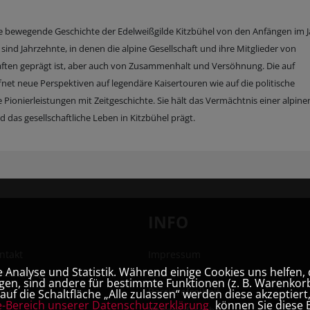
e bewegende Geschichte der Edelweißgilde Kitzbühel von den Anfängen im J
sind Jahrzehnte, in denen die alpine Gesellschaft und ihre Mitglieder von
ten geprägt ist, aber auch von Zusammenhalt und Versöhnung. Die auf
et neue Perspektiven auf legendäre Kaisertouren wie auf die politische
Pionierleistungen mit Zeitgeschichte. Sie hält das Vermächtnis einer alpine
 das gesellschaftliche Leben in Kitzbühel prägt.
INFO
ntakt
Impressum
Analyse und Statistik. Während einige Cookies uns helfen, 
hhandlung
AGB
en, sind andere für bestimmte Funktionen (z. B. Warenkorb
ner
Barrierefreiheit
uf die Schaltfläche „Alle zulassen“ werden diese akzeptier
e-Bereich unserer Datenschutzerklärung
können Sie diese E