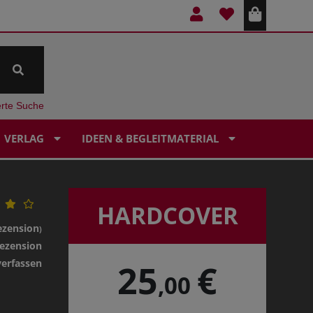
erte Suche
VERLAG
IDEEN & BEGLEITMATERIAL
HARDCOVER
ezension
)
ezension
verfassen
25
€
,00