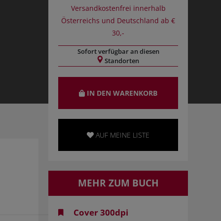
Versandkostenfrei innerhalb
Österreichs und Deutschland ab €
30,-
Sofort verfügbar an diesen
Standorten
IN DEN WARENKORB
AUF MEINE LISTE
MEHR ZUM BUCH
Cover 300dpi