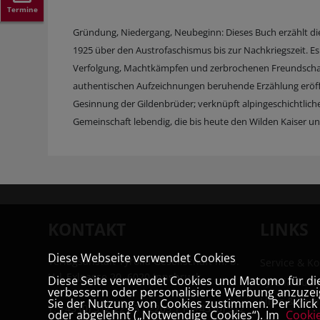
Termine
Gründung, Niedergang, Neubeginn: Dieses Buch erzählt di
1925 über den Austrofaschismus bis zur Nachkriegszeit. Es 
Verfolgung, Machtkämpfen und zerbrochenen Freundschaf
authentischen Aufzeichnungen beruhende Erzählung eröffn
Gesinnung der Gildenbrüder; verknüpft alpingeschichtliche 
Gemeinschaft lebendig, die bis heute den Wilden Kaiser und
KONTAKT
LINKS
Diese Webseite verwendet Cookies
Verlagsanstalt Tyrolia Gesellschaft m. b.
Service & Ko
H | Exlgasse 20, 6020 Innsbruck
Diese Seite verwendet Cookies und Matomo für die 
Tyrolia Buc
verbessern oder personalisierte Werbung anzuzeig
Links & Part
Sie der Nutzung von Cookies zustimmen. Per Klick a
T:
+43 (0) 512 22 33 - 2205
| F: +43 (0) 512
oder abgelehnt („Notwendige Cookies“). Im
Cooki