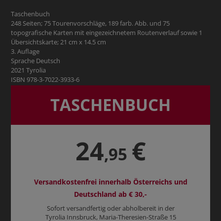
Taschenbuch
248 Seiten; 75 Tourenvorschläge, 189 farb. Abb. und 75
topografische Karten mit eingezeichnetem Routenverlauf sowie 1
Übersichtskarte; 21 cm x 14.5 cm
3. Auflage
Sprache Deutsch
2021 Tyrolia
ISBN 978-3-7022-3933-6
TASCHENBUCH
24
€
,95
Versandkostenfrei innerhalb Österreichs und
Deutschland ab € 30,-
Sofort versandfertig oder abholbereit in der
Tyrolia Innsbruck, Maria-Theresien-Straße 15