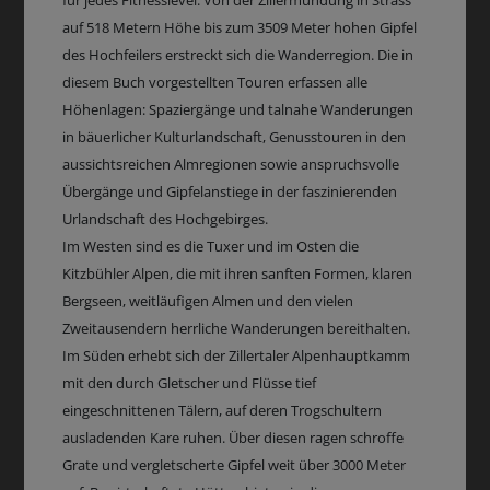
für jedes Fitnesslevel. Von der Zillermündung in Strass
auf 518 Metern Höhe bis zum 3509 Meter hohen Gipfel
des Hochfeilers erstreckt sich die Wanderregion. Die in
diesem Buch vorgestellten Touren erfassen alle
Höhenlagen: Spaziergänge und talnahe Wanderungen
in bäuerlicher Kulturlandschaft, Genusstouren in den
aussichtsreichen Almregionen sowie anspruchsvolle
Übergänge und Gipfelanstiege in der faszinierenden
Urlandschaft des Hochgebirges.
Im Westen sind es die Tuxer und im Osten die
Kitzbühler Alpen, die mit ihren sanften Formen, klaren
Bergseen, weitläufigen Almen und den vielen
Zweitausendern herrliche Wanderungen bereithalten.
Im Süden erhebt sich der Zillertaler Alpenhauptkamm
mit den durch Gletscher und Flüsse tief
eingeschnittenen Tälern, auf deren Trogschultern
ausladenden Kare ruhen. Über diesen ragen schroffe
Grate und vergletscherte Gipfel weit über 3000 Meter