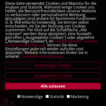
Diese Seite verwendet Cookies und Matomo für die
VERTRAG WIDERRUFEN
Analyse und Statistik. Während einige Cookies uns
Datenschutz- und Cookieerklärung
helfen, die Benutzerfreundlichkeit unserer Website
zu verbessern oder personalisierte Werbung
anzuzeigen, sind andere für bestimmte Funktionen
(z. B. Warenkorb) notwendig. Sie können selbst
entscheiden, ob Sie der Nutzung von Cookies
zustimmen. Per Klick auf die Schaltfläche „Alle
zulassen“ werden diese akzeptiert, eine Auswahl
getroffen („Ausgewählte Cookies“) oder abgelehnt
ZAHLUNGSMÖGLICHKEITEN
(„Notwendige Cookies“). Im
Cookie-Bereich unserer
Datenschutzerklärung
können Sie diese
Einstellungen jederzeit wieder aufrufen und
anpassen. Weitere Informationen finden Sie in
Rechnung
unserer
Datenschutzerklärung
.
Vorauskasse
Notwendige Cookies
Ausgewählte Cookies
Alle zulassen
News
letter
Verlagsanstalt Tyrolia Gesellschaft m. b. H | Exlgasse 20,
Notwendige
Statistik
Marketing
6020 Innsbruck
Termine