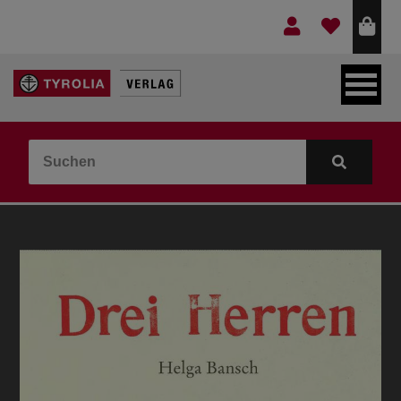
LEBEN & GLAUBE
BERGE & KULTUR
KOCHEN & GESUNDHEIT
KINDER- & JUGENDBUCH
VERLAG
IDEEN & BEGLEITMATERIAL