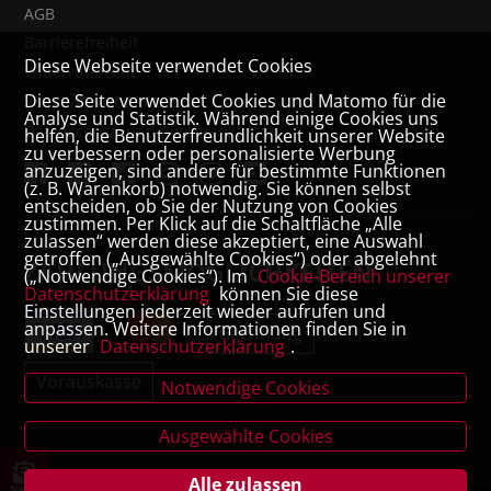
AGB
Barrierefreiheit
Diese Webseite verwendet Cookies
Widerrufsrecht
Diese Seite verwendet Cookies und Matomo für die
VERTRAG WIDERRUFEN
Analyse und Statistik. Während einige Cookies uns
Datenschutz- und Cookieerklärung
helfen, die Benutzerfreundlichkeit unserer Website
zu verbessern oder personalisierte Werbung
anzuzeigen, sind andere für bestimmte Funktionen
(z. B. Warenkorb) notwendig. Sie können selbst
entscheiden, ob Sie der Nutzung von Cookies
zustimmen. Per Klick auf die Schaltfläche „Alle
zulassen“ werden diese akzeptiert, eine Auswahl
getroffen („Ausgewählte Cookies“) oder abgelehnt
ZAHLUNGSMÖGLICHKEITEN
(„Notwendige Cookies“). Im
Cookie-Bereich unserer
Datenschutzerklärung
können Sie diese
Einstellungen jederzeit wieder aufrufen und
anpassen. Weitere Informationen finden Sie in
Rechnung
unserer
Datenschutzerklärung
.
Vorauskasse
Notwendige Cookies
Ausgewählte Cookies
Alle zulassen
News