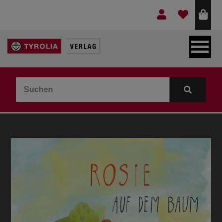
LEBEN & GLAUBE
BERGE & KULTUR
KOCHEN & GESUNDHEIT
KINDER- & JUGENDBUCH
VERLAG
IDEEN & BEGLEITMATERIAL