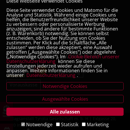
Diese Webseite verwendet Cookies
Widerrufsrecht
Diese Seite verwendet Cookies und Matomo für die
VERTRAG WIDERRUFEN
Analyse und Statistik. Während einige Cookies uns
Datenschutz- und Cookieerklärung
helfen, die Benutzerfreundlichkeit unserer Website
zu verbessern oder personalisierte Werbung
anzuzeigen, sind andere für bestimmte Funktionen
(z. B. Warenkorb) notwendig. Sie können selbst
entscheiden, ob Sie der Nutzung von Cookies
zustimmen. Per Klick auf die Schaltfläche „Alle
zulassen“ werden diese akzeptiert, eine Auswahl
getroffen („Ausgewählte Cookies“) oder abgelehnt
ZAHLUNGSMÖGLICHKEITEN
(„Notwendige Cookies“). Im
Cookie-Bereich unserer
Datenschutzerklärung
können Sie diese
Einstellungen jederzeit wieder aufrufen und
anpassen. Weitere Informationen finden Sie in
Rechnung
unserer
Datenschutzerklärung
.
Vorauskasse
Notwendige Cookies
Ausgewählte Cookies
Alle zulassen
News
letter
Verlagsanstalt Tyrolia Gesellschaft m. b. H | Exlgasse 20,
Notwendige
Statistik
Marketing
6020 Innsbruck