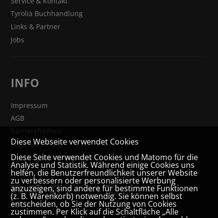
Service & Kontakt
Tyrolia Buchhandlung
Links & Partner
Jobs
INFO
Impressum
AGB
Barrierefreiheit
Diese Webseite verwendet Cookies
Widerrufsrecht
Diese Seite verwendet Cookies und Matomo für die
VERTRAG WIDERRUFEN
Analyse und Statistik. Während einige Cookies uns
Datenschutz- und Cookieerklärung
helfen, die Benutzerfreundlichkeit unserer Website
zu verbessern oder personalisierte Werbung
anzuzeigen, sind andere für bestimmte Funktionen
(z. B. Warenkorb) notwendig. Sie können selbst
entscheiden, ob Sie der Nutzung von Cookies
zustimmen. Per Klick auf die Schaltfläche „Alle