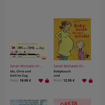
Sarah Michaela Or...
Sarah Michaela Or...
Ida, Chris und
Babybauch
Emil im Zug
und
Windelwunder
Preis:
18,00 €
Preis:
12,95 €