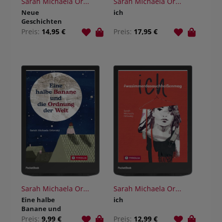
Sarah Michaela Or...
Sarah Michaela Or...
Neue
ich
Geschichten
von Jana
Preis:
14,95 €
Preis:
17,95 €
Sarah Michaela Or...
Sarah Michaela Or...
Eine halbe
ich
Banane und
die Ordnung
Preis:
9,99 €
Preis:
12,99 €