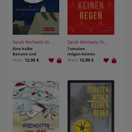
Sarah Michaela Or...
Sarah Michaela Or...
Eine halbe
Tomaten
Banane und
mögen keinen
die Ordnung
Regen
Preis:
12,95 €
Preis:
12,00 €
der Welt