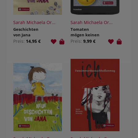
Sarah Michaela Or...
Sarah Michaela Or...
Geschichten
Tomaten
von Jana
mögen keinen
Regen
Preis:
14,95 €
Preis:
9,99 €