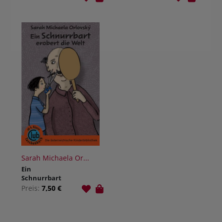
der Welt
Sarah Michaela Or...
Ein
Schnurrbart
erobert die
Preis:
7,50 €
Welt