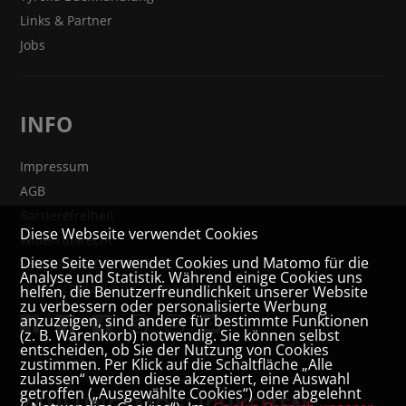
Links & Partner
Jobs
INFO
Impressum
AGB
Barrierefreiheit
Diese Webseite verwendet Cookies
Widerrufsrecht
Diese Seite verwendet Cookies und Matomo für die
VERTRAG WIDERRUFEN
Analyse und Statistik. Während einige Cookies uns
Datenschutz- und Cookieerklärung
helfen, die Benutzerfreundlichkeit unserer Website
zu verbessern oder personalisierte Werbung
anzuzeigen, sind andere für bestimmte Funktionen
(z. B. Warenkorb) notwendig. Sie können selbst
entscheiden, ob Sie der Nutzung von Cookies
zustimmen. Per Klick auf die Schaltfläche „Alle
zulassen“ werden diese akzeptiert, eine Auswahl
getroffen („Ausgewählte Cookies“) oder abgelehnt
ZAHLUNGSMÖGLICHKEITEN