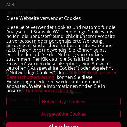
AGB
Barrierefreiheit
Diese Webseite verwendet Cookies
Widerrufsrecht
Diese Seite verwendet Cookies und Matomo für die
VERTRAG WIDERRUFEN
Analyse und Statistik. Während einige Cookies uns
Datenschutz- und Cookieerklärung
helfen, die Benutzerfreundlichkeit unserer Website
zu verbessern oder personalisierte Werbung
anzuzeigen, sind andere für bestimmte Funktionen
(z. B. Warenkorb) notwendig. Sie können selbst
entscheiden, ob Sie der Nutzung von Cookies
zustimmen. Per Klick auf die Schaltfläche „Alle
zulassen“ werden diese akzeptiert, eine Auswahl
getroffen („Ausgewählte Cookies“) oder abgelehnt
ZAHLUNGSMÖGLICHKEITEN
(„Notwendige Cookies“). Im
Cookie-Bereich unserer
Datenschutzerklärung
können Sie diese
Einstellungen jederzeit wieder aufrufen und
anpassen. Weitere Informationen finden Sie in
Rechnung
unserer
Datenschutzerklärung
.
Vorauskasse
Notwendige Cookies
Ausgewählte Cookies
Alle zulassen