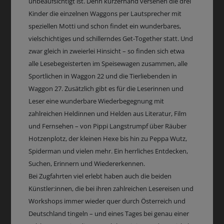
unbeaufsichtigt ist. Denn kurzerhand versehen die drei
Kinder die einzelnen Waggons per Lautsprecher mit
speziellen Motti und schon findet ein wunderbares,
vielschichtiges und schillerndes Get-Together statt. Und
zwar gleich in zweierlei Hinsicht – so finden sich etwa
alle Lesebegeisterten im Speisewagen zusammen, alle
Sportlichen in Waggon 22 und die Tierliebenden in
Waggon 27. Zusätzlich gibt es für die Leserinnen und
Leser eine wunderbare Wiederbegegnung mit
zahlreichen Heldinnen und Helden aus Literatur, Film
und Fernsehen – von Pippi Langstrumpf über Räuber
Hotzenplotz, der kleinen Hexe bis hin zu Peppa Wutz,
Spiderman und vielen mehr. Ein herrliches Entdecken,
Suchen, Erinnern und Wiedererkennen.
Bei Zugfahrten viel erlebt haben auch die beiden
Künstler:innen, die bei ihren zahlreichen Lesereisen und
Workshops immer wieder quer durch Österreich und
Deutschland tingeln – und eines Tages bei genau einer