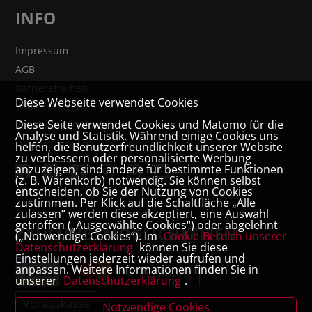
INFO
Impressum
AGB
Barrierefreiheit
Diese Webseite verwendet Cookies
Widerrufsrecht
Diese Seite verwendet Cookies und Matomo für die
VERTRAG WIDERRUFEN
Analyse und Statistik. Während einige Cookies uns
Datenschutz- und Cookieerklärung
helfen, die Benutzerfreundlichkeit unserer Website
zu verbessern oder personalisierte Werbung
anzuzeigen, sind andere für bestimmte Funktionen
(z. B. Warenkorb) notwendig. Sie können selbst
entscheiden, ob Sie der Nutzung von Cookies
zustimmen. Per Klick auf die Schaltfläche „Alle
zulassen“ werden diese akzeptiert, eine Auswahl
getroffen („Ausgewählte Cookies“) oder abgelehnt
ZAHLUNGSMÖGLICHKEITEN
(„Notwendige Cookies“). Im
Cookie-Bereich unserer
Datenschutzerklärung
können Sie diese
Einstellungen jederzeit wieder aufrufen und
anpassen. Weitere Informationen finden Sie in
Rechnung
unserer
Datenschutzerklärung
.
Vorauskasse
Notwendige Cookies