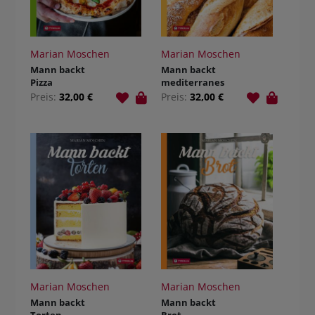
Marian Moschen
Marian Moschen
Mann backt
Mann backt
Pizza
mediterranes
Brot
Preis:
32,00 €
Preis:
32,00 €
Marian Moschen
Marian Moschen
Mann backt
Mann backt