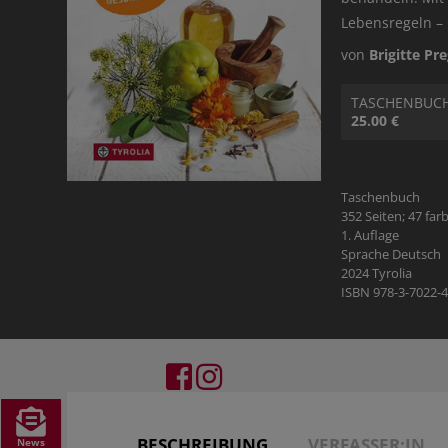
HILDEGARD VON BINGEN
SAGEN & MÄRCHEN
THEMENFOLDER
VIDEOMATERIAL
Lebensregeln –
von
Brigitte Pr
SCHULBUCH KATH. RELIGION
VORARLBERG
VERLAGSGRUPPE ENGAGEMENT
TASCHENBUC
25.00 €
PREISE & AUSZEICHNUNGEN
JOBS
Taschenbuch
352 Seiten; 47 far
1. Auflage
Sprache Deutsch
2024 Tyrolia
ISBN 978-3-7022-
BESCHREIBUNG
VERFASSER:IN
News