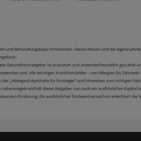
eln und Behandlungstipps hinterlassen. Dieses Wissen und die eigene jahre
ngefasst.
ete Gesundheitsratgeber ist praxisnah und anwenderfreundlich gestaltet u
nzuwenden sind. Alle wichtigen Krankheitsbilder – von Allergien bis Zahnweh
ben der „Hildegard-Apotheke für Einsteiger“ und Hinweisen zum richtigen Fas
ebensregeln enthält dieser Ratgeber nun auch ein ausführliches Kapitel 
esunden Ernährung. Ein ausführliches Stichwortverzeichnis erleichtert die 