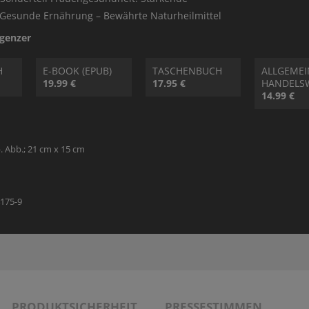
THEOLOGIE - FACHBUCH
SONDERANGEBOTE
MANUSKRIPTEINREICHUNGEN
VERANSTALTUNGSANGEBOT
 Gesunde Ernährung – Bewährte Naturheilmittel
egenzer
SONDERANGEBOTE
AUTOR:INNEN UND ILLUSTRATOR:INNEN
H
E-BOOK (EPUB)
TASCHENBUCH
ALLGEMEI
19.99 €
17.95 €
HANDELS
PARTNER
14.99 €
b. Abb.; 21 cm x 15 cm
4175-9
PRODUKTSICHERHEIT
PRESSESTIMMEN