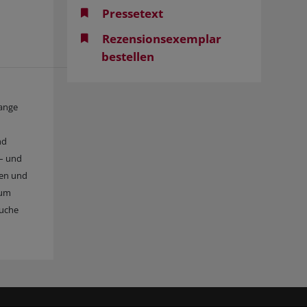
Pressetext
Rezensionsexemplar
bestellen
lange
nd
 – und
ten und
zum
Suche