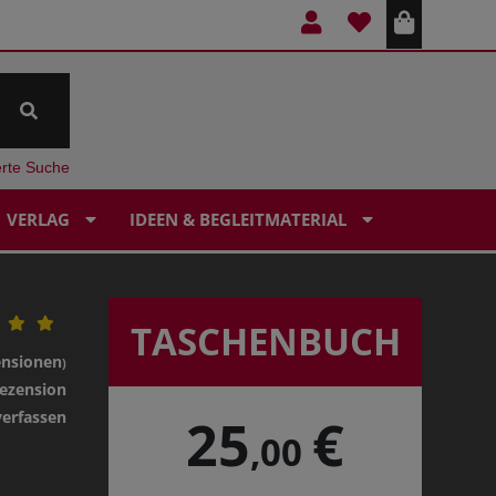
erte Suche
VERLAG
IDEEN & BEGLEITMATERIAL
TASCHENBUCH
ensionen
)
ezension
verfassen
25
€
,00