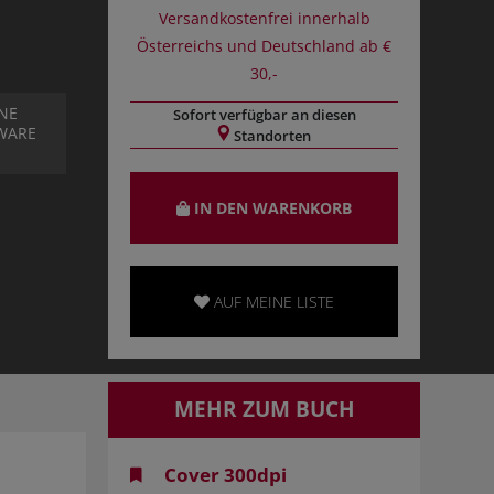
Versandkostenfrei innerhalb
Österreichs und Deutschland ab €
30,-
NE
Sofort verfügbar an diesen
WARE
Standorten
IN DEN WARENKORB
AUF MEINE LISTE
MEHR ZUM BUCH
Cover 300dpi