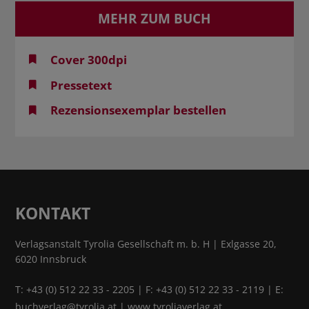
MEHR ZUM BUCH
Cover 300dpi
Pressetext
Rezensionsexemplar bestellen
KONTAKT
Verlagsanstalt Tyrolia Gesellschaft m. b. H | Exlgasse 20,
6020 Innsbruck
T:
+43 (0) 512 22 33 - 2205
| F: +43 (0) 512 22 33 - 2119 | E:
buchverlag@tyrolia.at
|
www.tyroliaverlag.at