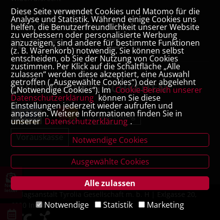
Diese Seite verwendet Cookies und Matomo für die
VERTRAG WIDERRUFEN
Analyse und Statistik. Während einige Cookies uns
Datenschutz- und Cookieerklärung
helfen, die Benutzerfreundlichkeit unserer Website
zu verbessern oder personalisierte Werbung
anzuzeigen, sind andere für bestimmte Funktionen
(z. B. Warenkorb) notwendig. Sie können selbst
entscheiden, ob Sie der Nutzung von Cookies
zustimmen. Per Klick auf die Schaltfläche „Alle
zulassen“ werden diese akzeptiert, eine Auswahl
getroffen („Ausgewählte Cookies“) oder abgelehnt
ZAHLUNGSMÖGLICHKEITEN
(„Notwendige Cookies“). Im
Cookie-Bereich unserer
Datenschutzerklärung
können Sie diese
Einstellungen jederzeit wieder aufrufen und
anpassen. Weitere Informationen finden Sie in
Rechnung
unserer
Datenschutzerklärung
.
Vorauskasse
Notwendige Cookies
Ausgewählte Cookies
Alle zulassen
News
letter
Verlagsanstalt Tyrolia Gesellschaft m. b. H | Exlgasse 20,
Notwendige
Statistik
Marketing
6020 Innsbruck