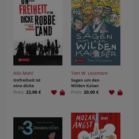
Nils Mohl
Tom W. Lessmore
Unfreiheit ist
Sagen um den
eine dicke
Wilden Kaiser
Robbe an Land
Preis:
22,00 €
Preis:
20,00 €