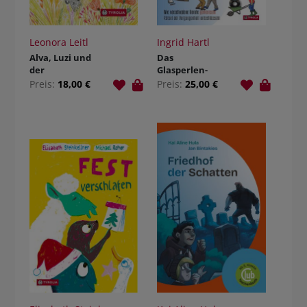
Leonora Leitl
Ingrid Hartl
Alva, Luzi und
Das
der
Glasperlen-
Flügelschlag
Team oder
Preis:
18,00 €
Preis:
25,00 €
eines
warum man
Schmetterlings
große
Geschichte nur
gemeinsam
erzählen kann