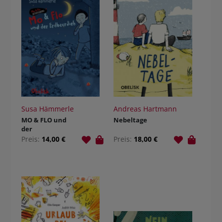
Susa Hämmerle
Andreas Hartmann
MO & FLO und
Nebeltage
der
Erdbeerdieb
Preis:
14,00 €
Preis:
18,00 €