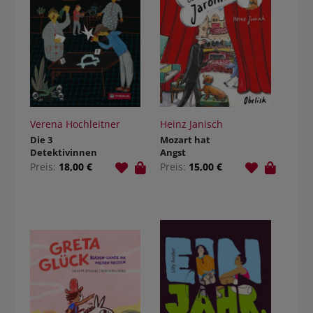
Verena Hochleitner
Heinz Janisch
Die 3
Mozart hat
Detektivinnen
Angst
Preis:
18,00 €
Preis:
15,00 €