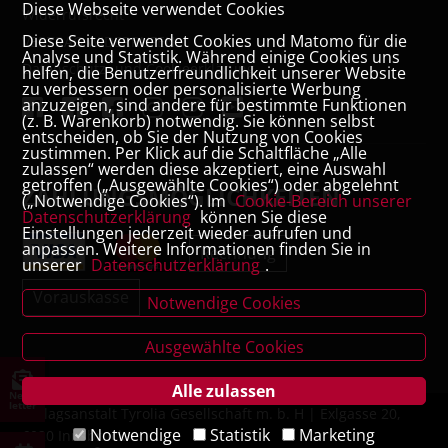
Diese Webseite verwendet Cookies
Widerrufsrecht
Diese Seite verwendet Cookies und Matomo für die
VERTRAG WIDERRUFEN
Analyse und Statistik. Während einige Cookies uns
Datenschutz- und Cookieerklärung
helfen, die Benutzerfreundlichkeit unserer Website
zu verbessern oder personalisierte Werbung
anzuzeigen, sind andere für bestimmte Funktionen
(z. B. Warenkorb) notwendig. Sie können selbst
entscheiden, ob Sie der Nutzung von Cookies
zustimmen. Per Klick auf die Schaltfläche „Alle
zulassen“ werden diese akzeptiert, eine Auswahl
getroffen („Ausgewählte Cookies“) oder abgelehnt
ZAHLUNGSMÖGLICHKEITEN
(„Notwendige Cookies“). Im
Cookie-Bereich unserer
Datenschutzerklärung
können Sie diese
Einstellungen jederzeit wieder aufrufen und
anpassen. Weitere Informationen finden Sie in
Rechnung
unserer
Datenschutzerklärung
.
Vorauskasse
Notwendige Cookies
Ausgewählte Cookies
Alle zulassen
News
letter
Verlagsanstalt Tyrolia Gesellschaft m. b. H | Exlgasse 20,
Notwendige
Statistik
Marketing
6020 Innsbruck