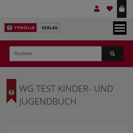
LEBEN & GLAUBE
BERGE & KULTUR
KOCHEN & GESUNDHEIT
WG TEST KINDER- UND
KINDER- & JUGENDBUCH
JUGENDBUCH
VERLAG
IDEEN & BEGLEITMATERIAL