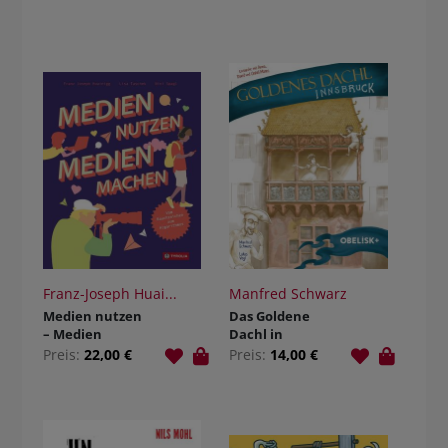
Franz-Joseph Huai...
Manfred Schwarz
Medien nutzen
Das Goldene
– Medien
Dachl in
machen
Innsbruck
Preis:
22,00 €
Preis:
14,00 €