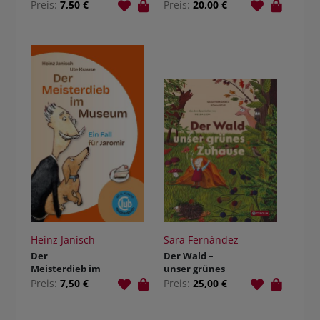
chichte
Preis:
7,50 €
Preis:
20,00 €
Heinz Janisch
Sara Fernández
Der
Der Wald –
Meisterdieb im
unser grünes
Museum
Zuhause
Preis:
7,50 €
Preis:
25,00 €