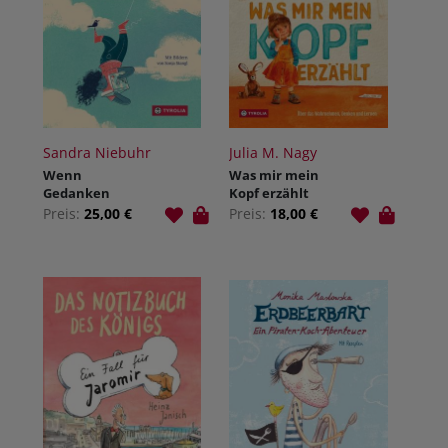
Sandra Niebuhr
Julia M. Nagy
Wenn
Was mir mein
Gedanken
Kopf erzählt
fliegen
Preis:
25,00 €
Preis:
18,00 €